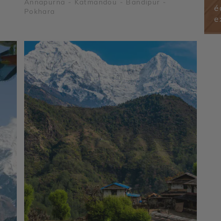
Annapurna - Katmandou - Bandipur -
é
Pokhara
e