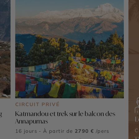
CIRCUIT PRIVÉ
g
Katmandou et trek sur le balcon des
L
Annapurnas
C
16 jours - À partir de
2790 €
/pers
v