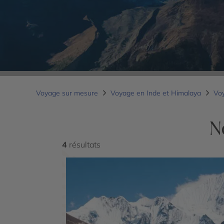
Voyage sur mesure
Voyage en Inde et Himalaya
Vo
N
4
résultats