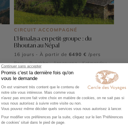
CIRCUIT ACCOMPAGNÉ
L’Himalaya en petit-groupe : du
Bhoutan au Népal
16 jours - À partir de
6490 €
/pers
Paro - Punakha - Annapurna - Katmandou -
Chitwan - Pokhara
Voir tous nos Voyages Népal (9)
yager