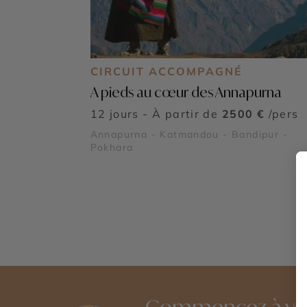
CIRCUIT ACCOMPAGNÉ
A pieds au cœur des Annapurna
12 jours - À partir de
2500 €
/pers
Annapurna - Katmandou - Bandipur -
Pokhara
Commencez à vo