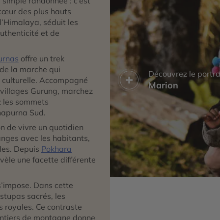
 simple randonnée : c’est
 cœur des plus hauts
l’Himalaya, séduit les
thenticité et de
urnas
offre un trek
 de la marche qui
Découvrez le portra
n culturelle. Accompagné
Marion
 villages Gurung, marchez
z les sommets
napurna Sud.
on de vivre un quotidien
anges avec les habitants,
les. Depuis
Pokhara
èle une facette différente
’impose. Dans cette
 stupas sacrés, les
s royales. Ce contraste
sentiers de montagne donne