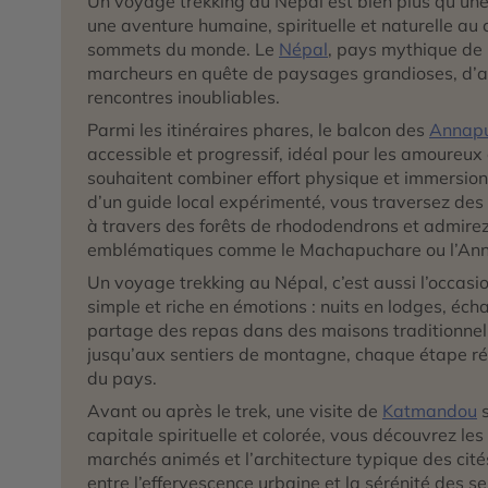
Un voyage trekking au Népal est bien plus qu’une
une aventure humaine, spirituelle et naturelle au
sommets du monde. Le
Népal
, pays mythique de 
marcheurs en quête de paysages grandioses, d’au
rencontres inoubliables.
Parmi les itinéraires phares, le balcon des
Annap
accessible et progressif, idéal pour les amoureux
souhaitent combiner effort physique et immersio
d’un guide local expérimenté, vous traversez des
à travers des forêts de rhododendrons et admire
emblématiques comme le Machapuchare ou l’An
Un voyage trekking au Népal, c’est aussi l’occasi
simple et riche en émotions : nuits en lodges, éch
partage des repas dans des maisons traditionnel
jusqu’aux sentiers de montagne, chaque étape rév
du pays.
Avant ou après le trek, une visite de
Katmandou
s
capitale spirituelle et colorée, vous découvrez les
marchés animés et l’architecture typique des cité
entre l’effervescence urbaine et la sérénité des 