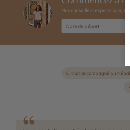
Nos conseillers experts conçoi
Circuit accompagné au Népa