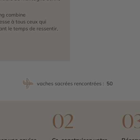
ing combine
resse à tous ceux qui
nt le temps de ressentir,
vaches sacrées rencontrées :
50
1
02
0