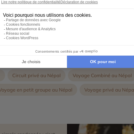
vent avec vous, un voyage d'exception 100% personnalisé.
Autres thématiques de voyages au Népal :
l
Circuit privé au Népal
Voyage Combiné au Népal
Voyage en petit groupe au Népal
Voyage privé au Népa