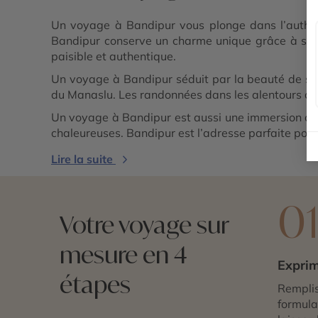
Un voyage à Bandipur vous plonge dans l’authent
Bandipur conserve un charme unique grâce à ses m
paisible et authentique.
Un voyage à Bandipur séduit par la beauté de se
du Manaslu. Les randonnées dans les alentours offr
Un voyage à Bandipur est aussi une immersion cult
chaleureuses. Bandipur est l’adresse parfaite pour
Lire la suite
0
Votre voyage sur
mesure en 4
Exprim
étapes
Remplis
formulai