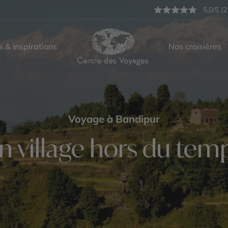
5,0/5 (2
s & inspirations
Nos croisières
Voyage à Bandipur
n village hors du tem