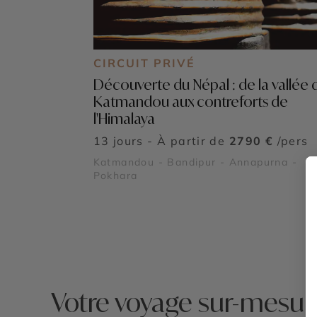
CIRCUIT PRIVÉ
Découverte du Népal : de la vallée 
Katmandou aux contreforts de
l'Himalaya
13 jours - À partir de
2790 €
/pers
Katmandou - Bandipur - Annapurna -
Pokhara
Votre voyage sur-mesur