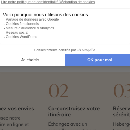
icité d’un village perché entre
Katmandou
et Pokhara. An
aisons traditionnelles newar et ses ruelles pavées. Loin 
s paysages. Depuis la colline, vous contemplez des panoram
ent l’occasion de découvrir des grottes impressionnantes, des
urelle. La vie locale se découvre sur la place principale, a
 ceux qui recherchent authenticité, sérénité et vues imprena
1
02
0
ez vos envies
Co-construisez votre
Réserv
itinéraire
séréni
sez notre
Échangez avec un
Héberg
re en ligne et