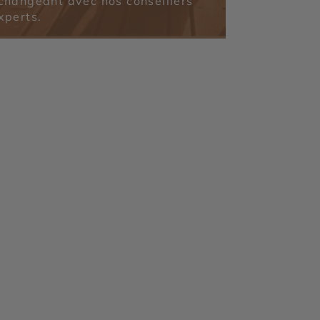
changeant avec nos conseillers
xperts.