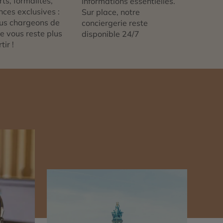
ts, formalités,
informations essentielles.
nces exclusives :
Sur place, notre
us chargeons de
conciergerie reste
 ne vous reste plus
disponible 24/7
tir !
n