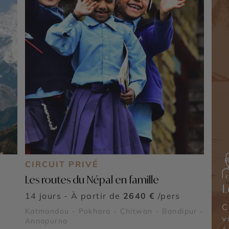
CIRCUIT PRIVÉ
Les routes du Népal en famille
L
14 jours - À partir de
2640 €
/pers
C
Katmandou - Pokhara - Chitwan - Bandipur -
v
Annapurna