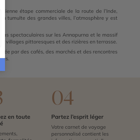
cienne étape commerciale de la route de l’Inde,
du tumulte des grandes villes, l’atmosphère y est
as spectaculaires sur les Annapurna et le massif
 villages pittoresques et des rizières en terrasse.
nimée par des cafés, des marchés et des rencontres
bles.
3
04
ez en toute
Partez l’esprit léger
té
Votre carnet de voyage
ements,
personnalisé contient les