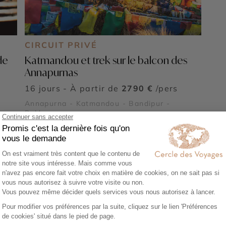
CIRCUIT PRIVÉ
de
Katmandou et trek sur le balcon des
Annapurnas
16 jours - À partir de
2790 €
/pers
Annapurna - Katmandou - Bandipur -
Pokhara
Voir tous nos voyages Népal
e à Bandipur