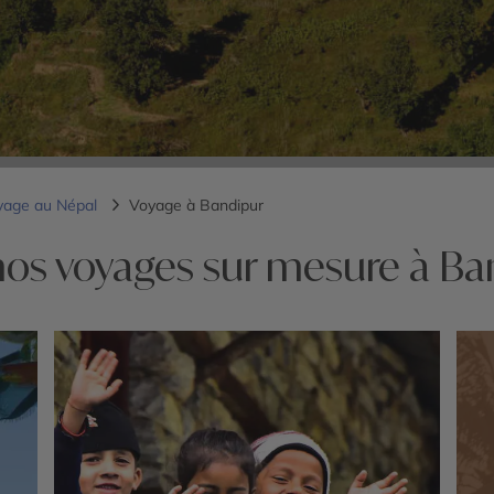
yage au Népal
Voyage à Bandipur
nos voyages sur mesure à Ba