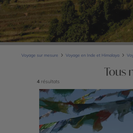
Voyage sur mesure
Voyage en Inde et Himalaya
Vo
Tous 
4
résultats