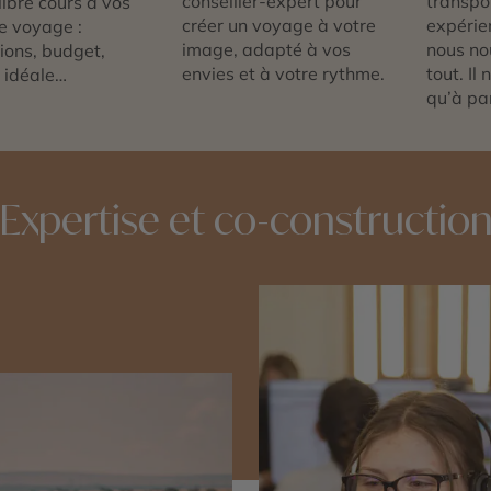
conseiller-expert pour
transpor
libre cours à vos
créer un voyage à votre
expérie
e voyage :
image, adapté à vos
nous no
tions, budget,
envies et à votre rythme.
tout. Il
 idéale…
qu’à par
Expertise et co-constructio