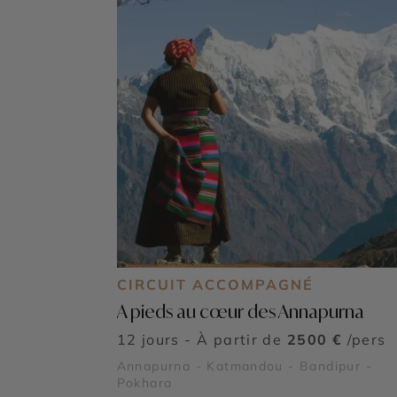
CIRCUIT ACCOMPAGNÉ
A pieds au cœur des Annapurna
12 jours - À partir de
2500 €
/pers
Annapurna - Katmandou - Bandipur -
Pokhara