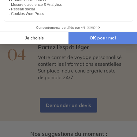
Réservez en toute sérénité
03
Hébergements, transports, formalités,
expériences exclusives : nous nous
chargeons de tout. Il ne vous reste plus
qu’à partir !
Partez l’esprit léger
04
Votre carnet de voyage personnalisé
contient les informations essentielles.
Sur place, notre conciergerie reste
disponible 24/7
Demander un devis
Nos suggestions du moment :