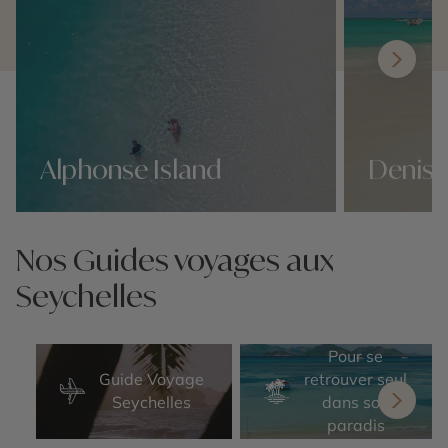
Alphonse Island
Denis 
Nos 14 idées voyage
Nos 14 idées v
Nos Guides voyages aux
Seychelles
Pour se
Guide Voyage
retrouver seul
Seychelles
dans son
paradis