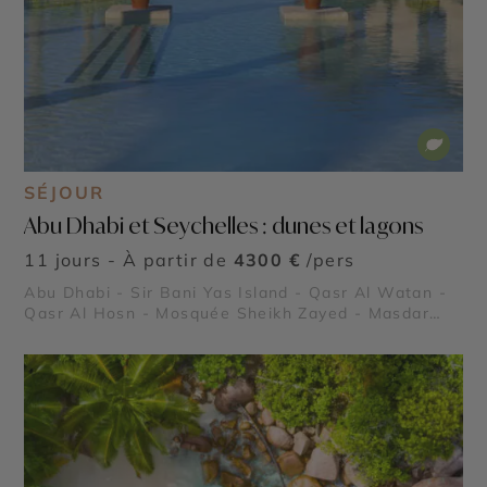
SÉJOUR
Abu Dhabi et Seychelles : dunes et lagons
11 jours - À partir de
4300 €
/pers
Abu Dhabi - Sir Bani Yas Island - Qasr Al Watan -
Qasr Al Hosn - Mosquée Sheikh Zayed - Masdar
City - Mangrove National Park - Forts de Al Aïn -
Emirates Palace Mandarin Oriental - Al Ain Oasis -
Saadiyat Island