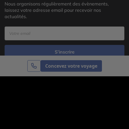
Nous organisons régulièrement des évènements,
laissez votre adresse email pour recevoir nos
actualités.
S’inscrire
Concevez votre voyage
Cercle des Voyages est une agence de voyage
spécialisée dans le sur-mesure, appartenant au groupe
Cercle des Vacances. Grâce à notre expertise et notre
passion du voyage, nous sommes là pour vous aider à
réaliser le voyage de vos rêves. Notre équipe est à
votre écoute pour créer le voyage qui vous ressemble.
Co-concevez votre voyage