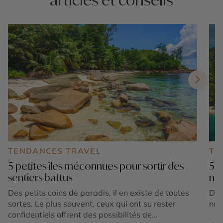
TENDANCES TRAVEL
TE
5 petites îles méconnues pour sortir des
5 i
sentiers battus
na
Des petits coins de paradis, il en existe de toutes
Déc
sortes. Le plus souvent, ceux qui ont su rester
nua
confidentiels offrent des possibilités de