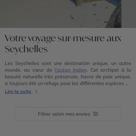
Votre voyage sur-mesure aux
Seychelles
Les Seychelles sont une destination unique, un autre
monde, au cœur de
l’océan Indien
. Cet archipel à la
beauté naturelle très préservée, havre de paix unique,
a toujours été un refuge pour les différentes espèces de
faune et de flore, parmi les plus précieuses au monde.
Lire la suite
Cet ensemble de 115 îles de granit et de corail – à
découvrir durant un voyage aux Seychelles mémorable
– s’étend au sud de l’équateur, dans l’
Océan Indien
Filtrer selon mes envies
occidental. Contactez nos conseillers experts de la
destination pour élaborer un voyage sur-mesure aux
Seychelles, et éventuellement profitez-en pour vous