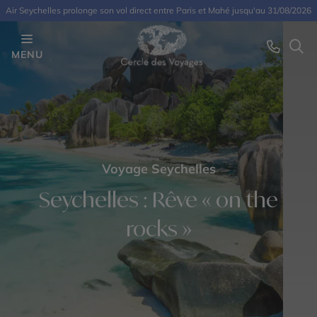
Air Seychelles prolonge son vol direct entre Paris et Mahé jusqu'au 31/08/2026
MENU
Voyage Seychelles
Seychelles : Rêve « on the
rocks »