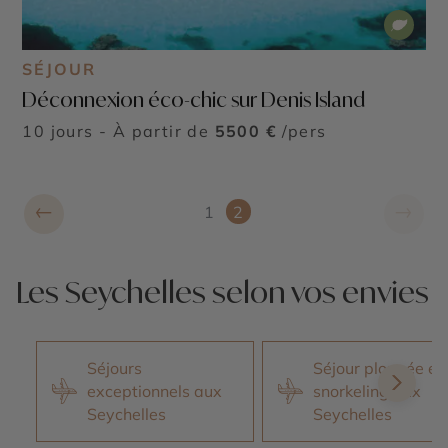
SÉJOUR
Déconnexion éco-chic sur Denis Island
10 jours - À partir de
5500 €
/pers
←
→
1
2
Les Seychelles selon vos envies
Séjours
Séjour plongée et
exceptionnels aux
snorkeling aux
Seychelles
Seychelles