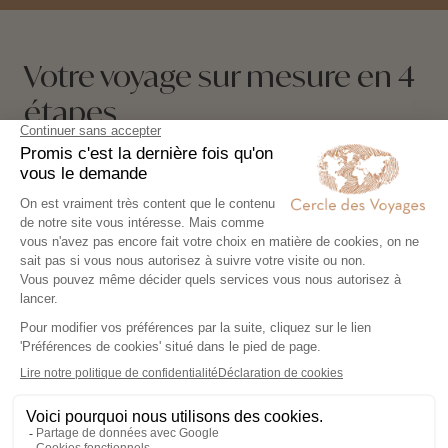
Votre voyage sur mesure en 4
étapes
Exprimez vos envies
01
Remplissez notre formulaire en ligne et
laissez libre cours à vos rêves de
voyage : inspirations, budget, période
idéale…
Co-construisez votre itinéraire
02
Échangez avec un conseiller-expert
pour créer un voyage à votre image,
adapté à vos envies et à votre rythme.