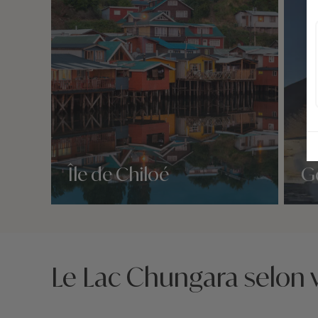
Île de Chiloé
Ge
Nos 1 idées voyage
Nos 1 
Le Lac Chungara selon 