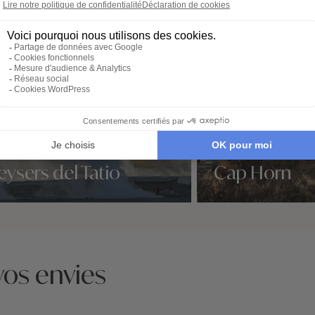
ysers del Tatio
Cap Horn
idées voyage
Nos 1 idées voyage
vos envies