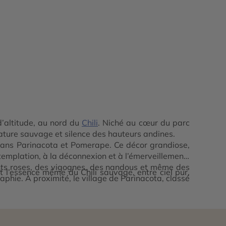
d’altitude, au nord du
Chili
. Niché au cœur du parc
 nature sauvage et silence des hauteurs andines.
lcans Parinacota et Pomerape. Ce décor grandiose,
ntemplation, à la déconnexion et à l’émerveillement.
mants roses, des vigognes, des nandous et même des
 l’essence même du Chili sauvage, entre ciel pur,
aphie. À proximité, le village de Parinacota, classé