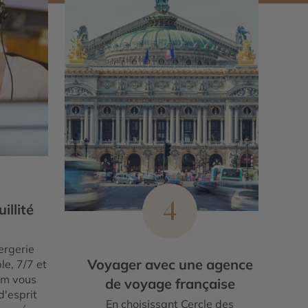
4
illité
ergerie
Voyager avec une agence
le, 7/7 et
um vous
de voyage française
d'esprit
En choisissant Cercle des