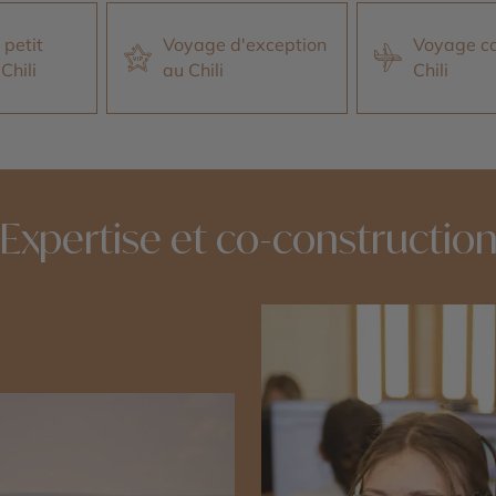
petit
Voyage d'exception
Voyage c
Chili
au Chili
Chili
Expertise et co-constructio