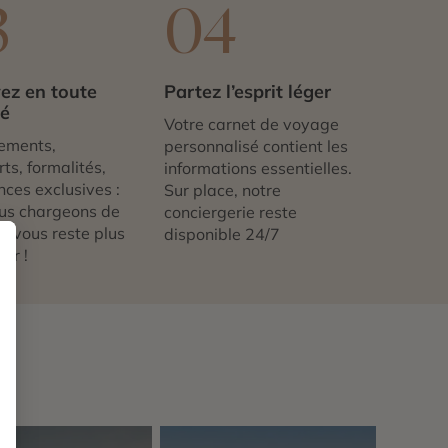
3
04
ez en toute
Partez l’esprit léger
té
Votre carnet de voyage
ements,
personnalisé contient les
ts, formalités,
informations essentielles.
nces exclusives :
Sur place, notre
us chargeons de
conciergerie reste
 ne vous reste plus
disponible 24/7
tir !