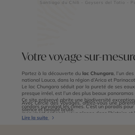
Santiago du Chili - Geysers del Tatio - P
national Lauca - Lac Chungara
Votre voyage sur-mesur
Partez à la découverte du
lac Chungara
, l’un de
national Lauca, dans la région d’Arica et Parinacot
Le lac Chungara séduit par la pureté de ses eaux
presque irréel, est l’un des plus beaux panoramas d
Ce site préservé abrite une biodiversité exceptio
Avec Cercle des Voyages, offrez-vous une parenth
condors survolant les cimes. C’est un paradis pour 
silence et beauté brute.
monument national, vous plonge dans l’histoire et 
Lire la suite