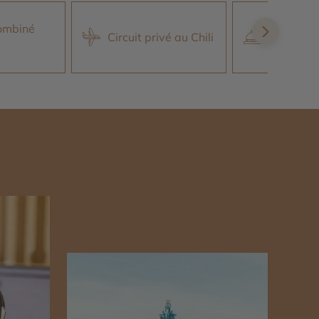
Séjour da
ombiné
Circuit privé au Chili
hôtels Ex
Lodge
n