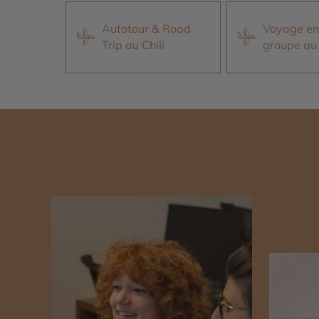
Autotour & Road
Voyage en 
Trip au Chili
groupe au 