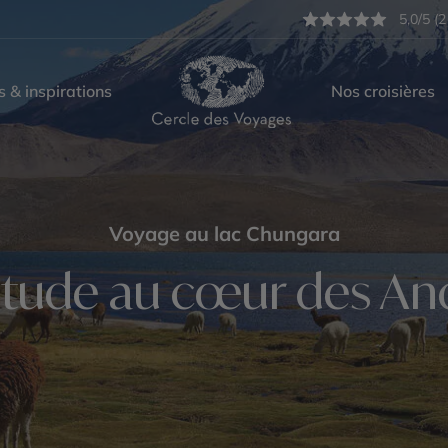
5,0/5 (2
s & inspirations
Nos croisières
Voyage au lac Chungara
titude au cœur des An