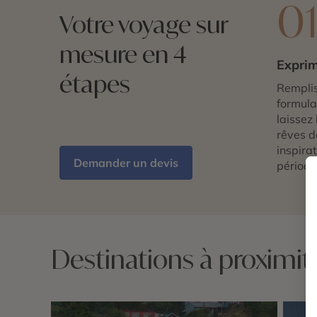
0
Votre voyage sur
mesure en 4
Exprim
étapes
Remplis
formulai
laissez 
rêves d
inspira
Demander un devis
période
Destinations à proximi