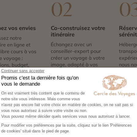
1
02
0
ez vos envies
Co-construisez votre
Réserv
itinéraire
séréni
sez notre
Échangez avec un
Héberg
re en ligne et
conseiller-expert pour
transpor
libre cours à vos
créer un voyage à votre
expérie
e voyage :
image, adapté à vos
nous no
tions, budget,
envies et à votre rythme.
tout. Il
 idéale…
qu’à par
té de Lac Chungara