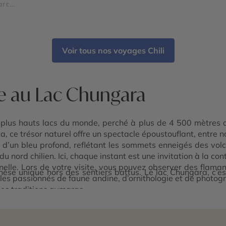
arc
Voir tous nos voyages Chili
e au Lac Chungara
s plus hauts lacs du monde, perché à plus de 4 500 mètres 
a, ce trésor naturel offre un spectacle époustouflant, entre
 d’un bleu profond, reflétant les sommets enneigés des vo
u nord chilien. Ici, chaque instant est une invitation à la co
nnelle. Lors de votre visite, vous pouvez observer des fla
èse unique hors des sentiers battus. Le lac Chungara, c’est
les passionnés de faune andine, d’ornithologie et de photogr
les traditions aymaras.