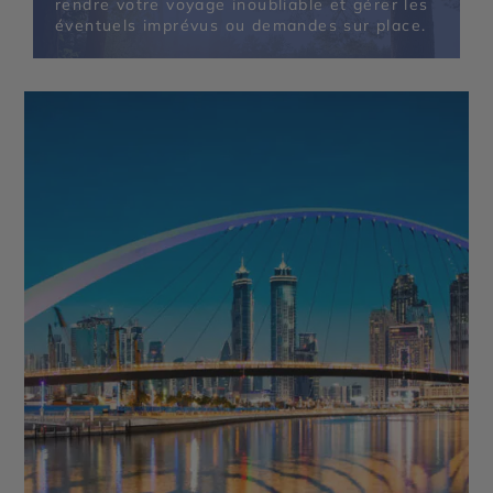
rendre votre voyage inoubliable et gérer les
Mleiha Archaeological Centre - Sir Bani Yas Island
éventuels imprévus ou demandes sur place.
- Qasr Al Watan - Qasr Al Hosn - Mosquée Sheikh
Zayed - Masdar City - Mangrove National Park -
Forts de Al Aïn - Emirates Palace Mandarin Oriental
- Al Ain Oasis - Saadiyat Island