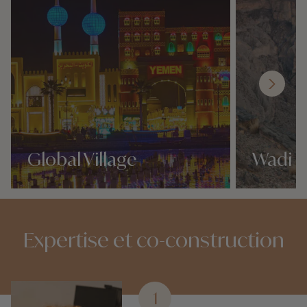
Global Village
Wadi G
Nos 6 idées voyage
Nos 6 idées vo
Expertise et co-construction
1