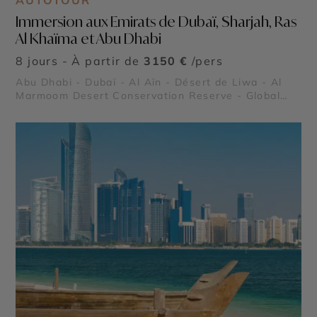
AUTOTOUR
Immersion aux Emirats de Dubaï, Sharjah, Ras
Al Khaïma et Abu Dhabi
8 jours - À partir de
3150 €
/pers
Abu Dhabi - Dubaï - Al Aïn - Désert de Liwa - Al
Marmoom Desert Conservation Reserve - Global
Village - Museum of the Future - Dubaï Marina -
Burj Al Arab - Madinat Jumeirah - Dubai Creek &
Abra ride - Al Fahidi Historical District - Dubai
Miracle Garden - The Frame - Palm Jumeirah -
Dubaï Mall & Fontaine de Dubaï - Wadi Ghalilah -
Snoopy Island - Al Zorah Nature Reserve - Wadi
Wurayah - Mleiha Archaeological Centre - Jebel
Jais - Sir Bani Yas Island - Qasr Al Watan - Qasr Al
Hosn - Mosquée Sheikh Zayed - Masdar City -
Mangrove National Park - Forts de Al Aïn -
Emirates Palace Mandarin Oriental - Al Ain Oasis -
Saadiyat Island