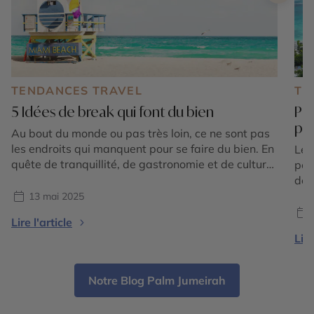
TENDANCES TRAVEL
TE
5 Idées de break qui font du bien
Par
pr
Au bout du monde ou pas très loin, ce ne sont pas
les endroits qui manquent pour se faire du bien. En
Le 
quête de tranquillité, de gastronomie et de culture,
peu
de nature ou de sport, notre sélection répond à
dest
toutes ces envies. Chacune, dans des styles très
13 mai 2025
différents, surfe sur le bien-être de tous ceux […]
Lire l'article
Lire
Notre Blog Palm Jumeirah