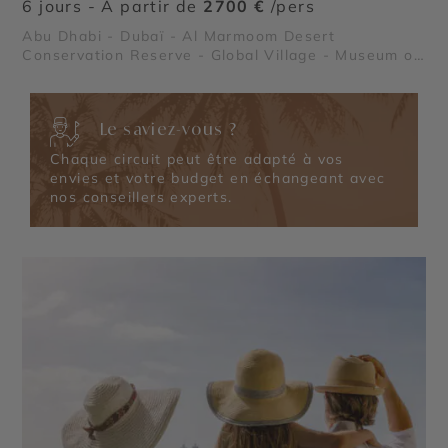
6 jours - À partir de
2700 €
/pers
Abu Dhabi - Dubaï - Al Marmoom Desert
Conservation Reserve - Global Village - Museum of
the Future - Dubaï Marina - Burj Al Arab - Madinat
Jumeirah - Dubai Creek & Abra ride - Al Fahidi
Historical District - Dubai Miracle Garden - The
Le saviez-vous ?
Frame - Palm Jumeirah - Dubaï Mall & Fontaine de
Dubaï - Wadi Ghalilah - Al Zorah Nature Reserve -
Chaque circuit peut être adapté à vos
Mleiha Archaeological Centre - Sir Bani Yas Island
envies et votre budget en échangeant avec
- Qasr Al Watan - Qasr Al Hosn - Mosquée Sheikh
nos conseillers experts.
Zayed - Masdar City - Mangrove National Park -
Forts de Al Aïn - Emirates Palace Mandarin Oriental
- Al Ain Oasis - Saadiyat Island