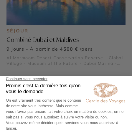
SÉJOUR
Combiné Dubai et Maldives
9 jours - À partir de
4500 €
/pers
Al Marmoom Desert Conservation Reserve - Global
Village - Museum of the Future - Dubaï Marina -
Burj Al Arab - Madinat Jumeirah - Dubai Creek &
Abra ride - Al Fahidi Historical District - Dubai
Miracle Garden - The Frame - Palm Jumeirah -
Dubaï Mall & Fontaine de Dubaï - Wadi Ghalilah - Al
Voir tous nos voyages Émirats Arabes Unis
Zorah Nature Reserve - Mleiha Archaeological
Centre
Votre voyage sur-mesure en
Palm Jumeirah