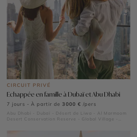
CIRCUIT PRIVÉ
Echappée en famille à Dubaï et Abu Dhabi
7 jours - À partir de
3000 €
/pers
Abu Dhabi - Dubaï - Désert de Liwa - Al Marmoom
Desert Conservation Reserve - Global Village -
Museum of the Future - Dubaï Marina - Burj Al
Arab - Madinat Jumeirah - Dubai Creek & Abra ride
- Al Fahidi Historical District - Dubai Miracle