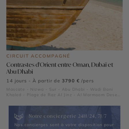
CIRCUIT ACCOMPAGNÉ
Contrastes d'Orient entre Oman, Dubaï et
Abu Dhabi
14 jours - À partir de
3790 €
/pers
Mascate - Nizwa - Sur - Abu Dhabi - Wadi Bani
Khaled - Plage de Raz Al Jinz - Al Marmoom Desert
Conservation Reserve - Global Village - Museum of
the Future - Dubaï Marina - Burj Al Arab - Madinat
Jumeirah - Dubai Creek & Abra ride - Al Fahidi
Notre conciergerie 24H/24, 7J/7
Historical District - Dubai Miracle Garden - The
Frame - Palm Jumeirah - Dubaï Mall & Fontaine de
Nos concierges sont à votre disposition pour
Dubaï - Wadi Ghalilah - Al Zorah Nature Reserve -