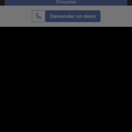
S’inscrire
Demander un devis
Cercle des Voyages est une agence de voyage
spécialisée dans le sur-mesure, appartenant au groupe
Cercle des Vacances. Grâce à notre expertise et notre
passion du voyage, nous sommes là pour vous aider à
réaliser le voyage de vos rêves. Notre équipe est à
votre écoute pour créer le voyage qui vous ressemble.
Co-concevez votre voyage
Nous contacter
Venez nous voir
31, avenue de l’Opéra