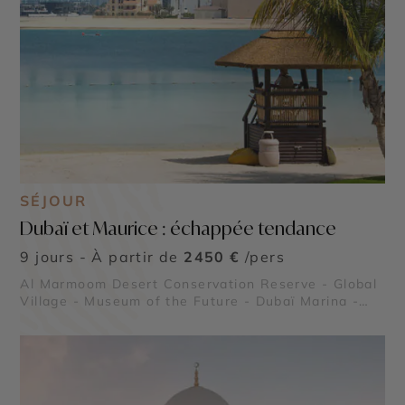
SÉJOUR
Dubaï et Maurice : échappée tendance
9 jours - À partir de
2450 €
/pers
Al Marmoom Desert Conservation Reserve - Global
Village - Museum of the Future - Dubaï Marina -
Burj Al Arab - Madinat Jumeirah - Dubai Creek &
Abra ride - Al Fahidi Historical District - Dubai
Miracle Garden - The Frame - Palm Jumeirah -
Dubaï Mall & Fontaine de Dubaï - Wadi Ghalilah - Al
Zorah Nature Reserve - Mleiha Archaeological
Centre - Jebel Jais