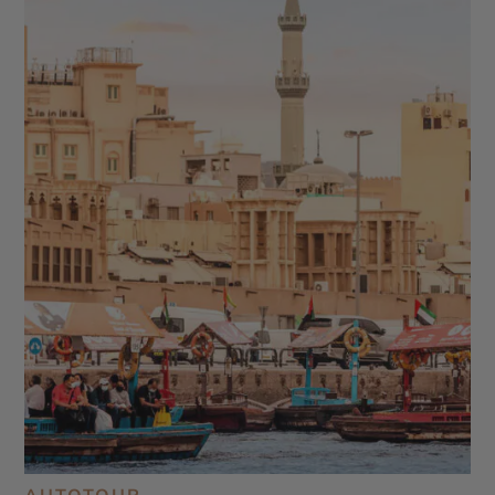
Garden - The Frame - Palm Jumeirah - Dubaï Mall &
Fontaine de Dubaï - Wadi Ghalilah - Al Zorah
Nature Reserve - Mleiha Archaeological Centre -
Jebel Jais - Sir Bani Yas Island - Qasr Al Watan -
Qasr Al Hosn - Mosquée Sheikh Zayed - Masdar
City - Mangrove National Park - Forts de Al Aïn -
Emirates Palace Mandarin Oriental - Al Ain Oasis -
Saadiyat Island