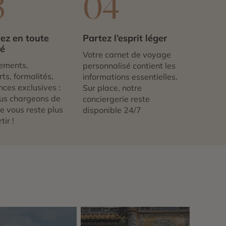
3
04
ez en toute
Partez l’esprit léger
té
Votre carnet de voyage
ements,
personnalisé contient les
ts, formalités,
informations essentielles.
nces exclusives :
Sur place, notre
us chargeons de
conciergerie reste
 ne vous reste plus
disponible 24/7
tir !