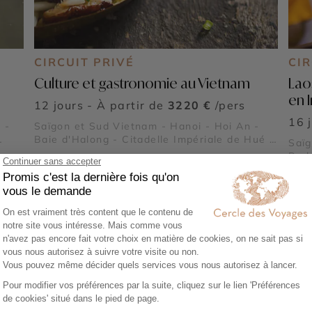
CIRCUIT PRIVÉ
CIR
Culture et gastronomie au Vietnam
Lao
en 
12 jours - À partir de
3220 €
/pers
16 
 -
Saïgon et Sud Vietnam - Hanoi - Hoi An -
Baie d'Halong - Citadelle Impériale de Hué -
Saïg
lle
Temple de la Littérature - Village de
Prab
s -
Pêcheurs de Lang Co - Le Pont Japonais
Pak 
Pêch
 -
Cita
Litt
Bant