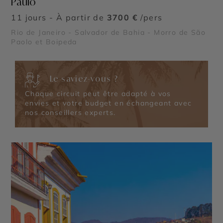
Paulo
11 jours - À partir de
3700 €
/pers
Rio de Janeiro - Salvador de Bahia - Morro de São
Paolo et Boipeda
Le saviez-vous ?
Chaque circuit peut être adapté à vos
envies et votre budget en échangeant avec
nos conseillers experts.