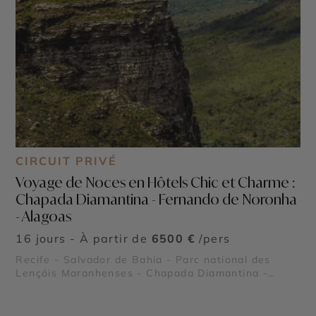
CIRCUIT PRIVÉ
Voyage de Noces en Hôtels Chic et Charme :
Chapada Diamantina - Fernando de Noronha
- Alagoas
16 jours - À partir de
6500 €
/pers
Recife - Salvador de Bahia - Parc national des
Lençóis Maranhenses - Chapada Diamantina -
Fernando de Noronha