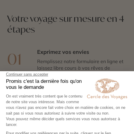
Votre voyage sur mesure en 4
étapes
Exprimez vos envies
01
Remplissez notre formulaire en ligne et
laissez libre cours à vos rêves de
voyage : inspirations, budget, période
idéale…
Co-construisez votre itinéraire
02
Échangez avec un conseiller-expert
pour créer un voyage à votre image,
adapté à vos envies et à votre rythme.
Réservez en toute sérénité