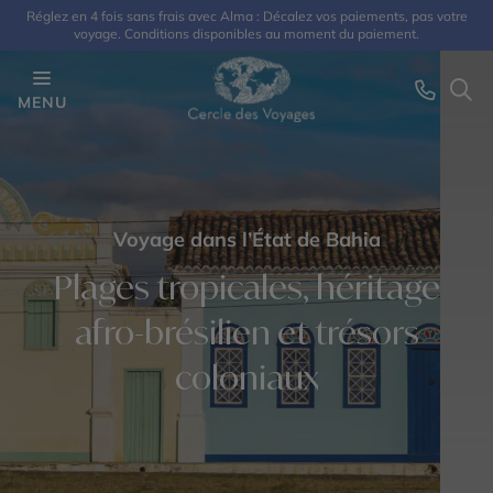
Réglez en 4 fois sans frais avec Alma : Décalez vos paiements, pas votre
voyage. Conditions disponibles au moment du paiement.
MENU
Voyage dans l’État de Bahia
Plages tropicales, héritage
afro-brésilien et trésors
coloniaux