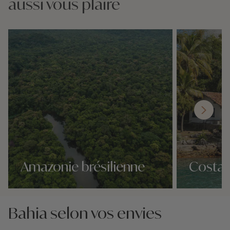
aussi vous plaire
Amazonie brésilienne
Costa 
Nos 5 idées voyage
Nos 5 idées vo
Bahia selon vos envies