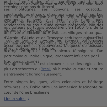
particulièrement les récifs coralliens qui bordent
Diamantina dévoile un tout autre visage de Bahia avec
certaines portions du littoral.
ses montagnes, ses canyons, ses cascades
spectaculaires et ses grottes aux eaux cristallines. Les
Plus au sud, la région de Porto Seguro rappelle les
voyageurs peuvent y effectuer de magnifiques
débuts de l’histoire brésilienne. C’est ici que les
randonnées au cœur d’une nature préservée, loin des
navigateurs portugais accostèrent en 1500 lors de la
plages de la côte atlantique.
découverte officielle du Brésil. Les villages historiques
d’Arraial d’Ajuda et de Trancoso séduisent aujourd’hui
Tout au long du voyage, les saveurs bahianaises
par leur charme authentique, leurs plages préservées
accompagnent les découvertes. Moqueca de poisson,
et leur atmosphère élégante.
acarajé, vatapá et fruits tropicaux témoignent d’un
patrimoine culinaire unique, largement influencé par les
traditions africaines.
Voyager à Bahia, c’est découvrir l’une des régions les
plus attachantes du
Brésil
, où histoire, culture et nature
s’entremêlent harmonieusement.
Entre plages idylliques, villes coloniales et héritage
afro-brésilien, Bahia offre une immersion fascinante au
cœur de l’âme brésilienne.
Lire la suite