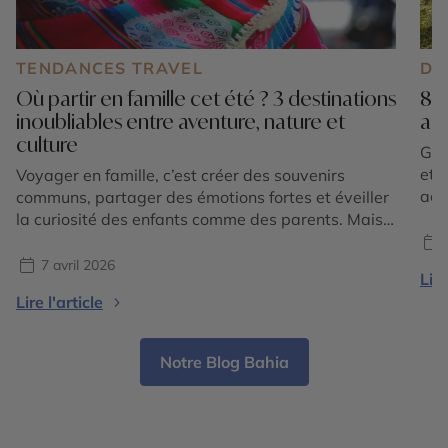
TENDANCES TRAVEL
DE
Où partir en famille cet été ? 3 destinations
8 d
inoubliables entre aventure, nature et
act
culture
Gol
et 
Voyager en famille, c’est créer des souvenirs
act
communs, partager des émotions fortes et éveiller
? P
la curiosité des enfants comme des parents. Mais
off
où partir en famille cet été pour conjuguer
Eur
dépaysement, sécurité, activités adaptées et
7 avril 2026
Lire
Amé
émerveillement ? Certaines destinations se
Lire l'article
démarquent particulièrement par leur richesse
culturelle, leurs paysages variés et leur capacité à
séduire toutes […]
Notre Blog Bahia