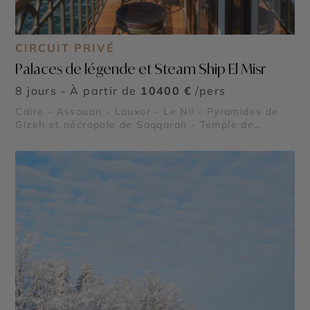
CIRCUIT PRIVÉ
Palaces de légende et Steam Ship El Misr
8 jours - À partir de
10400 €
/pers
Caire - Assouan - Louxor - Le Nil - Pyramides de
Gizeh et nécropole de Saqqarah - Temple de
Karnak - Temple de Philae - Vallée des Reines -
Vallée des Rois