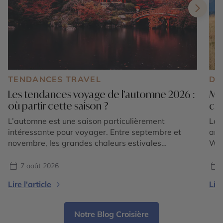
TENDANCES TRAVEL
DE
Les tendances voyage de l’automne 2026 :
Mo
où partir cette saison ?
cho
L’automne est une saison particulièrement
Lor
intéressante pour voyager. Entre septembre et
amé
novembre, les grandes chaleurs estivales
Wyo
s’atténuent dans de nombreuses régions du
Roc
monde, les paysages changent de couleurs et
des
7 août 2026
chaque destination dévoile une atmosphère
une
Lire l'article
Lire
différente. En 2026, les tendances voyage
Pou
confirment surtout une envie de partir pour vivre
mar
une expérience liée à la saison : […]
Notre Blog Croisière