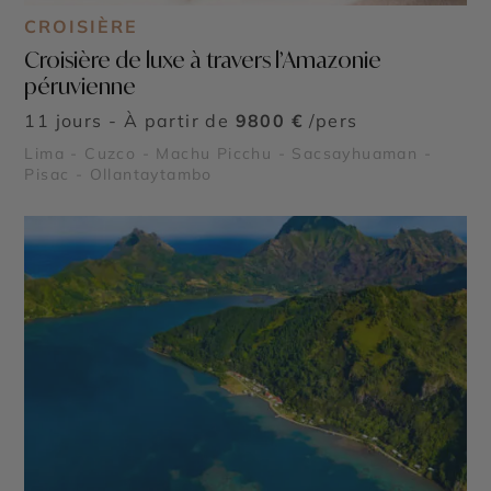
CROISIÈRE
Croisière de luxe à travers l’Amazonie
péruvienne
11 jours - À partir de
9800 €
/pers
Lima - Cuzco - Machu Picchu - Sacsayhuaman -
Pisac - Ollantaytambo