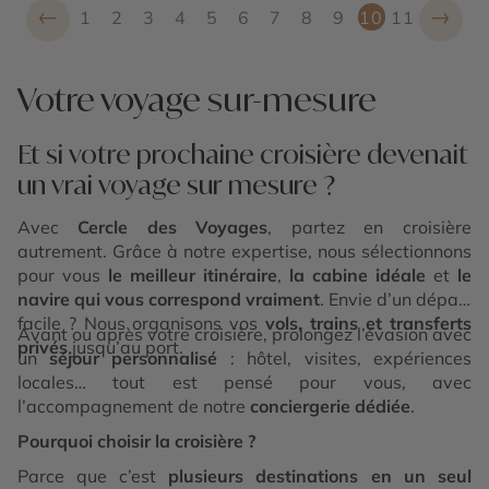
←
→
1
2
3
4
5
6
7
8
9
10
11
Votre voyage sur-mesure
Et si votre prochaine croisière devenait
un vrai voyage sur mesure ?
Avec
Cercle des Voyages
, partez en croisière
autrement. Grâce à notre expertise, nous sélectionnons
pour vous
le meilleur itinéraire
,
la cabine idéale
et
le
navire qui vous correspond vraiment
. Envie d’un départ
facile ? Nous organisons vos
vols, trains et transferts
Avant ou après votre croisière, prolongez l’évasion avec
privés
jusqu’au port.
un
séjour personnalisé
: hôtel, visites, expériences
locales… tout est pensé pour vous, avec
l’accompagnement de notre
conciergerie dédiée
.
Pourquoi choisir la croisière ?
Parce que c’est
plusieurs destinations en un seul