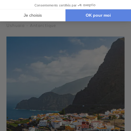
Croisière entre Glace et Océan avec Quark
Expeditions
20 jours - À partir de
20700 €
/pers
Ushuaia - Antarctique