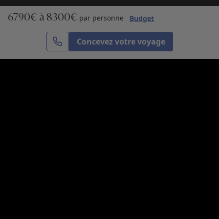
6790€ à 8300€
S’inscrire
par personne
Budget
Concevez votre voyage
Cercle des Voyages est une agence de voyage
spécialisée dans le sur-mesure, appartenant au groupe
Cercle des Vacances. Grâce à notre expertise et notre
passion du voyage, nous sommes là pour vous aider à
réaliser le voyage de vos rêves. Notre équipe est à
votre écoute pour créer le voyage qui vous ressemble.
Co-concevez votre voyage
Nous contacter
Venez nous voir