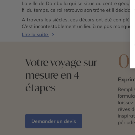
La ville de Dambulla qui se situe au centre géograp
fil du temps, ce roi retrouva son trône et il décid
A travers les siècles, ces décors ont été complété
C’est incontestablement un lieu à ne pas manquer 
Lire la suite
0
Votre voyage sur
mesure en 4
Exprim
étapes
Remplis
formulai
laissez 
rêves d
inspira
Demander un devis
période