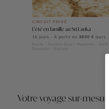
CIRCUIT PRIVÉ
L'été en famille au Sri Lanka
16 jours - À partir de
3600 €
/pers
Kandy - Nuwara Eliya - Negombo - Galle
Dambulla - Sigiriya
Votre voyage sur-mesur