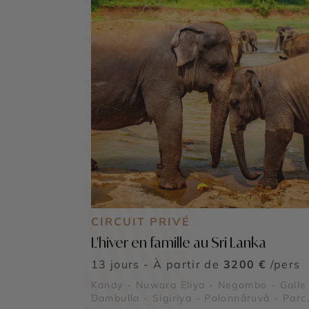
CIRCUIT PRIVÉ
L'hiver en famille au Sri Lanka
13 jours - À partir de
3200 €
/pers
Kandy - Nuwara Eliya - Negombo - Galle
Dambulla - Sigiriya - Polonnâruvâ - Parc