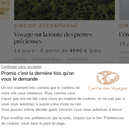
CIRCUIT ACCOMPAGNÉ
CIR
Voyage sur la route des pierres
L'é
précieuses
16 
14 jours - À partir de
4990 €
/pers
 -
Kand
Damb
Kandy - Nuwara Eliya - Dambulla -
Minn
Polonnâruvâ - Sigiriya - Parc National de
Minneriya
Voir tous nos voyages Sri Lanka
e à Dambulla