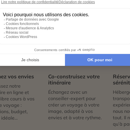
hique de l’île fut choisie, un siècle avant JC, comme refuge
a alors de transformer les grottes en des temples superbement
s et enrichis pour constituer l’un des lieux saints du boudd
lors de votre
voyage au Sri Lanka
!
1
02
0
ez vos envies
Co-construisez votre
Réserv
itinéraire
séréni
sez notre
Échangez avec un
Héberg
re en ligne et
conseiller-expert pour
transpor
libre cours à vos
créer un voyage à votre
expérie
e voyage :
image, adapté à vos
nous no
tions, budget,
envies et à votre rythme.
tout. Il
 idéale…
qu’à par