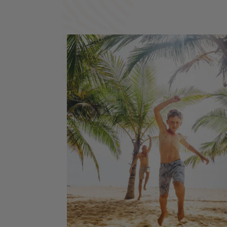
National de Yala - Parc National de
Minneriya