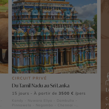
CIRCUIT PRIVÉ
Du Tamil Nadu au Sri Lanka
L
15 jours - À partir de
3500 €
/pers
C
 -
Kandy - Nuwara Eliya - Dambulla -
v
Pinnawela - Negombo - Chennai -