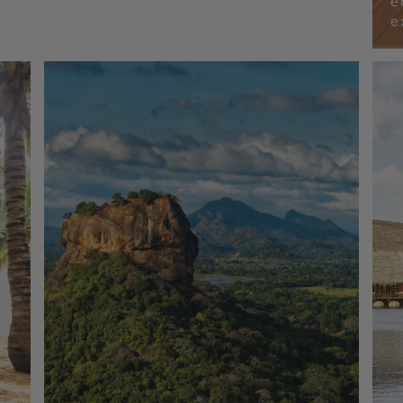
é
Pondichery - Madurai - Mahabalipuram -
Colombo - Tanjore
e