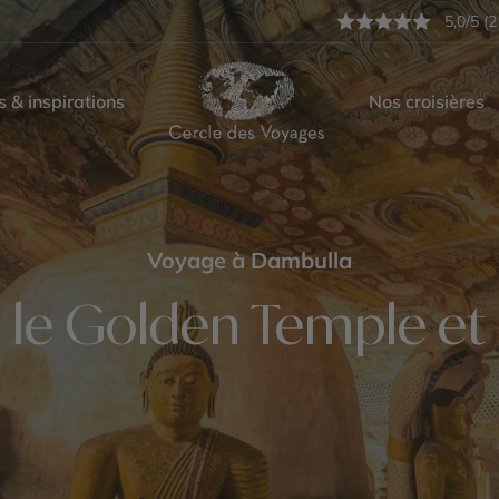
5,0/5 (2
s & inspirations
Nos croisières
Voyage à Dambulla
le Golden Temple et 