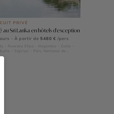
CUIT PRIVÉ
té au Sri Lanka en hôtels d'exception
jours - À partir de
5480 €
/pers
y - Nuwara Eliya - Negombo - Galle -
ulla - Sigiriya - Parc National de
eriya