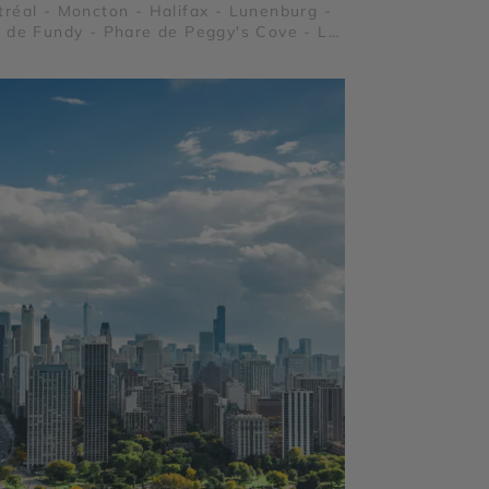
réal - Moncton - Halifax - Lunenburg -
 de Fundy - Phare de Peggy's Cove - Le
t Laurent