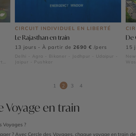
É
CIRCUIT INDIVIDUEL EN LIBERTÉ
CIR
Le Rajasthan en train
De 
13 jours - À partir de
2690 €
/pers
15 
Delhi - Agra - Bikaner - Jodhpur - Udaipur -
New 
rt
Jaipur - Pushkar
Wash
Mich
 de
Mall
1
2
3
4
e Voyage en train
es Voyages ?
oyager ? Avec Cercle des Voyages, chaque voyage en train d