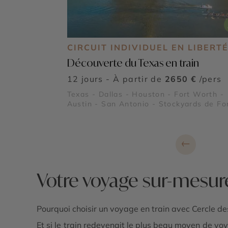
CIRCUIT INDIVIDUEL EN LIBERT
Découverte du Texas en train
12 jours - À partir de
2650 €
/pers
Texas - Dallas - Houston - Fort Worth -
Austin - San Antonio - Stockyards de Fo
Worth - NASA Johnson Space Center -
Missions de San Antonio - Le River Walk
San Antonio
←
Votre voyage sur-mesur
Pourquoi choisir un voyage en train avec Cercle d
Et si le train redevenait le plus beau moyen de v