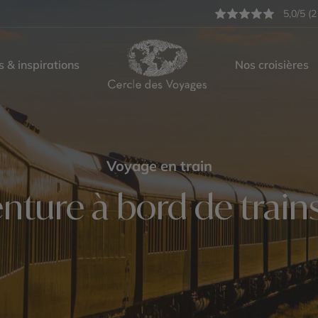
5,0/5 (2
s & inspirations
Nos croisières
Voyage en train
aventure à bord de trai