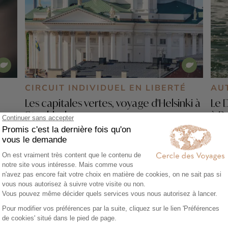
É
CIRCUIT INDIVIDUEL EN LIBERTÉ
AU
Les capitales vertes, voyage d'Helsinki à
Le 
Stockholm
à B
9 jours - À partir de
2300 €
/pers
7 j
e
Stockholm - Helsinki - Archipel de Turku -
Cope
Forteresse de Suomenlinna - Gamla Stan -
Skeppsholmen