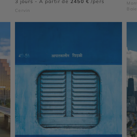
3 jours - À partir de
2450 €
/pers
Mont
Baie
Cervin
Sain