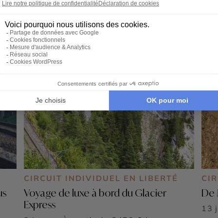
CIRCUIT INDIVIDUEL EN LIBERTÉ
CIR
us
Voyage de luxe à bord du Glacier
De 
Express
13 