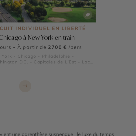
CUIT INDIVIDUEL EN LIBERTÉ
Chicago à New York en train
jours - À partir de
2700 €
/pers
York - Chicago - Philadelphie -
ington D.C. - Capitales de L'Est - Lac
igan - La Statue de la Liberté - National
→
evient une parenthèse suspendue : le luxe du temps