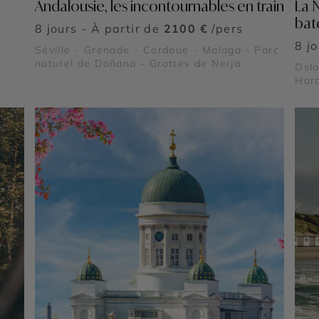
Andalousie, les incontournables en train
La 
bat
8 jours - À partir de
2100 €
/pers
8 j
Séville - Grenade - Cordoue - Malaga - Parc
naturel de Doñana - Grottes de Nerja
Oslo
Hard