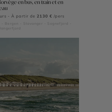
Norvège en bus, en train et en
eau
ours - À partir de
2130 €
/pers
 - Bergen - Stavanger - Sognefjord -
angerfjord