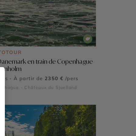
TOTOUR
Danemark en train de Copenhague
ornholm
ours - À partir de
2350 €
/pers
nhague - Châteaux du Sjaelland