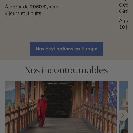
des B
À partir de
2060 €
/pers
Grèc
9 jours et 8 nuits
À part
10 jou
Nos destinations en Europe
Nos incontournables