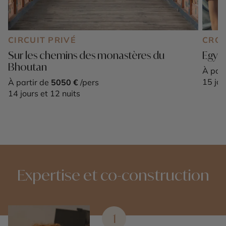
CIRCUIT PRIVÉ
CROI
Sur les chemins des monastères du
Egypt
Bhoutan
À part
15 jou
À partir de
5050 €
/pers
14 jours et 12 nuits
Expertise et co-construction
1