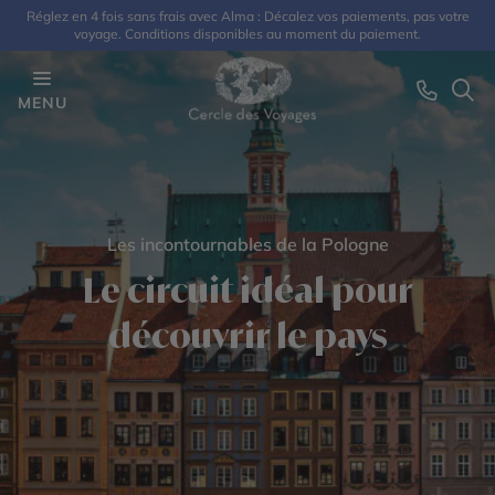
Réglez en 4 fois sans frais avec Alma : Décalez vos paiements, pas votre
voyage. Conditions disponibles au moment du paiement.
MENU
Les incontournables de la Pologne
Le circuit idéal pour
découvrir le pays