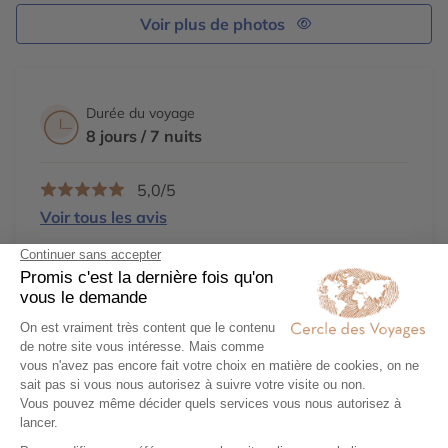
Voir plus de photos
Durée du voyage
8 jours / 7 nuits
5,0/5
Voir tous les avis
Des conseillers créateurs d'
expériences
Des voyages 100%
personnalisables
Un
engagement
local et responsable
Une agence 31
Avenue Opéra
, Paris
Demander un devis