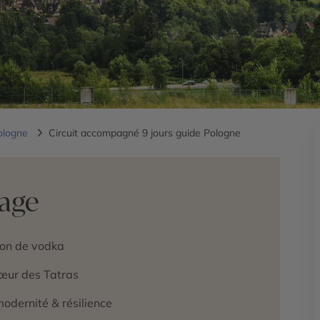
ologne
Circuit accompagné 9 jours guide Pologne
yage
ion de vodka
œur des Tatras
modernité & résilience