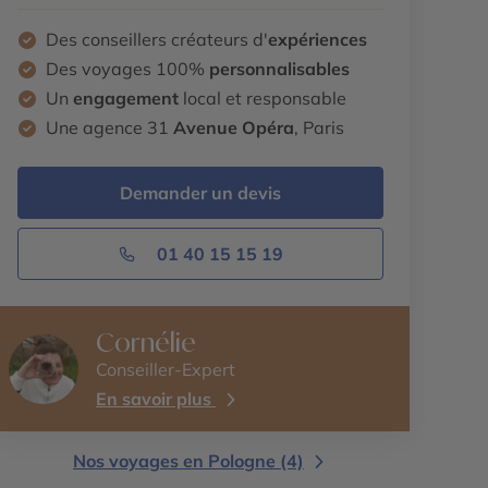
Des conseillers créateurs d'
expériences
Des voyages 100%
personnalisables
Un
engagement
local et responsable
Une agence 31
Avenue Opéra
, Paris
Demander un devis
01 40 15 15 19
Cornélie
Conseiller-Expert
En savoir plus
Nos voyages en Pologne (4)