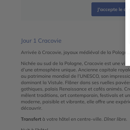
J'accepte le c
Jour 1
Cracovie
Arrivée à Cracovie, joyaux médiéval de la Pologne
Nichée au sud de la Pologne, Cracovie est une vill
d’une atmosphère unique. Ancienne capitale royale, 
au patrimoine mondial de l’UNESCO, son impressi
dominant la Vistule. Flâner dans ses ruelles pavées,
gothiques, palais Renaissance et cafés animés. Crac
mêlent traditions, art contemporain, festivals et u
moderne, paisible et vibrante, elle offre une expér
découvrir.
Transfert
à votre hôtel en centre-ville.
Dîner libre.
Nuit à l’hôtel.