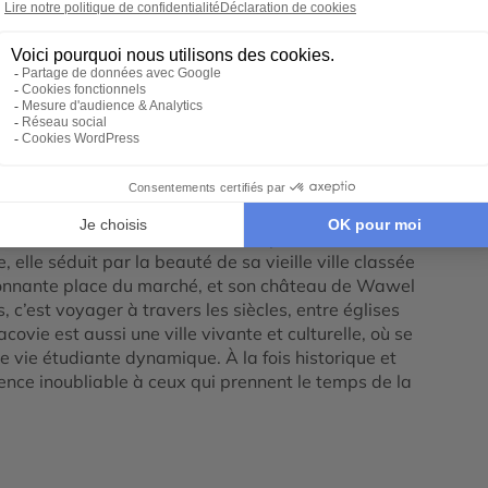
ookie Google Maps
Tout déplier
.
e au charme envoûtant, riche d’un passé millénaire et
elle séduit par la beauté de sa vieille ville classée
onnante place du marché, et son château de Wawel
 c’est voyager à travers les siècles, entre églises
ovie est aussi une ville vivante et culturelle, où se
ne vie étudiante dynamique. À la fois historique et
ience inoubliable à ceux qui prennent le temps de la