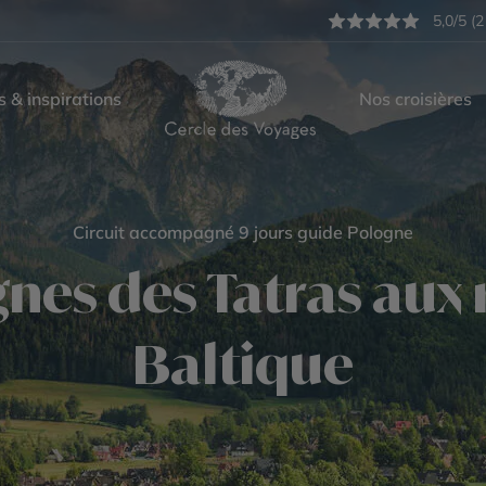
5,0/5 (2
s & inspirations
Nos croisières
Circuit accompagné 9 jours guide Pologne
es des Tatras aux r
Baltique