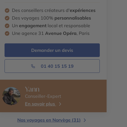
Des conseillers créateurs d'
expériences
Des voyages 100%
personnalisables
Un
engagement
local et responsable
Une agence 31
Avenue Opéra
, Paris
Demander un devis
01 40 15 15 19
Yann
Conseiller-Expert
En savoir plus
Nos voyages en Norvège (31)