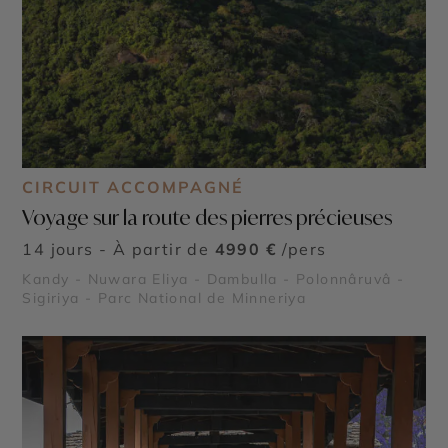
CIRCUIT ACCOMPAGNÉ
Voyage sur la route des pierres précieuses
14 jours - À partir de
4990 €
/pers
Kandy - Nuwara Eliya - Dambulla - Polonnâruvâ -
Sigiriya - Parc National de Minneriya