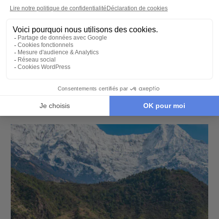
CIRCUIT PRIVÉ
La traversée du Bhoutan : de Paro à Mongar
16 jours - À partir de
6090 €
/pers
Thimphu - Paro - Punakha