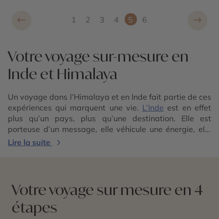
←
→
1
2
3
4
5
6
Votre voyage sur-mesure en
Inde et Himalaya
Un voyage dans l’Himalaya et en Inde fait partie de ces
expériences qui marquent une vie.
L’Inde
est en effet
plus qu’un pays, plus qu’une destination. Elle est
porteuse d’un message, elle véhicule une énergie, elle
bouleverse un être humain. Que vous choisissiez de
Lire la suite
faire un trek dans les massifs himalayens ou de
parcourir l’Inde,
le Bhoutan
ou
le Népal
, voyager dans le
sous-continent indien est un véritable parcours
initiatique qui vous transporte et vous transforme. Entre
Votre voyage sur mesure en 4
fêtes aux mille couleurs et rencontres inoubliables,
étapes
entre paysages extrêmes et monuments somptueux,
entre saveurs orientales et traditions ancestrales, vous