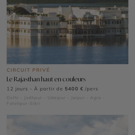
CIRCUIT PRIVÉ
Le Rajasthan haut en couleurs
12 jours - À partir de
5400 €
/pers
Delhi - Jodhpur - Udaipur - Jaipur - Agra -
Fatehpur-Sikri