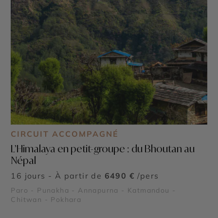
CIRCUIT ACCOMPAGNÉ
L’Himalaya en petit-groupe : du Bhoutan au
Népal
16 jours - À partir de
6490 €
/pers
Paro - Punakha - Annapurna - Katmandou -
Chitwan - Pokhara