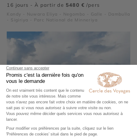
16 jours - À partir de
5480 €
/pers
Kandy - Nuwara Eliya - Negombo - Galle - Dambulla
- Sigiriya - Parc National de Minneriya