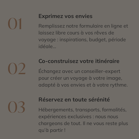
devez vous préparer à vous évader. Le dépaysement
est complet ! Personnalisez votre séjour grâce aux
Exprimez vos envies
01
conseils de nos experts Himalaya et Inde de Cercle des
Voyages, afin de conserver un souvenir impérissable de
Remplissez notre formulaire en ligne et
votre périple.
laissez libre cours à vos rêves de
voyage : inspirations, budget, période
idéale…
Co-construisez votre itinéraire
02
Échangez avec un conseiller-expert
pour créer un voyage à votre image,
adapté à vos envies et à votre rythme.
Réservez en toute sérénité
03
Hébergements, transports, formalités,
expériences exclusives : nous nous
chargeons de tout. Il ne vous reste plus
qu’à partir !