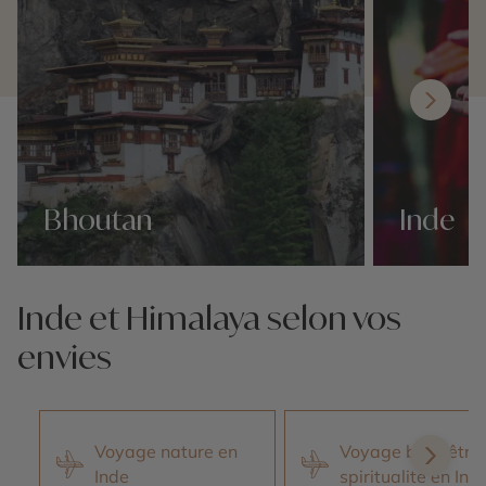
Bhoutan
Inde
Nos 62 idées voyage
Nos 62 idées v
Inde et Himalaya selon vos
envies
Voyage nature en
Voyage bien-être 
Inde
spiritualité en Ind