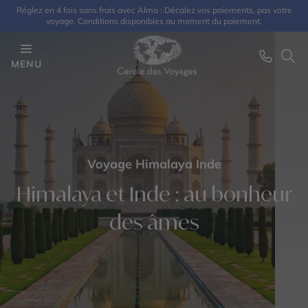
Réglez en 4 fois sans frais avec Alma : Décalez vos paiements, pas votre
voyage. Conditions disponibles au moment du paiement.
MENU
Voyage Himalaya Inde
Himalaya et Inde : au bonheur
des âmes