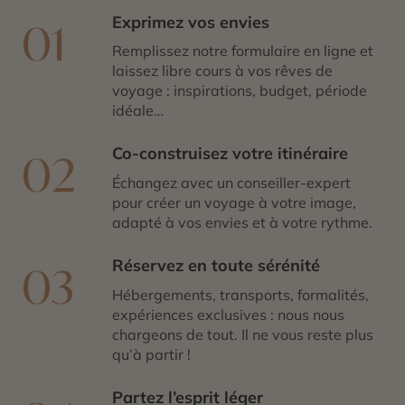
est complet ! Personnalisez votre séjour grâce aux
Exprimez vos envies
01
conseils de nos experts Himalaya et Inde de Cercle des
Voyages, afin de conserver un souvenir impérissable de
Remplissez notre formulaire en ligne et
votre périple.
laissez libre cours à vos rêves de
voyage : inspirations, budget, période
idéale…
Co-construisez votre itinéraire
02
Échangez avec un conseiller-expert
pour créer un voyage à votre image,
adapté à vos envies et à votre rythme.
Réservez en toute sérénité
03
Hébergements, transports, formalités,
expériences exclusives : nous nous
chargeons de tout. Il ne vous reste plus
qu’à partir !
Partez l’esprit léger