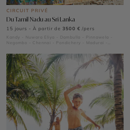
CIRCUIT PRIVÉ
Du Tamil Nadu au Sri Lanka
15 jours - À partir de
3500 €
/pers
Kandy - Nuwara Eliya - Dambulla - Pinnawela -
Negombo - Chennai - Pondichery - Madurai -
Mahabalipuram - Colombo - Tanjore