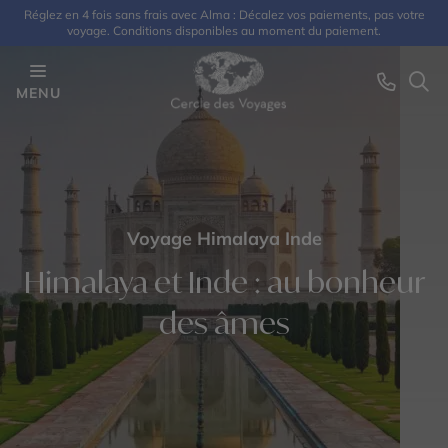
Réglez en 4 fois sans frais avec Alma : Décalez vos paiements, pas votre
voyage. Conditions disponibles au moment du paiement.
MENU
Voyage Himalaya Inde
Himalaya et Inde : au bonheur
des âmes