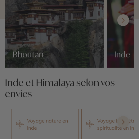
Bhoutan
Inde
Nos 62 idées voyage
Nos 62 idées v
Inde et Himalaya selon vos
envies
Voyage nature en
Voyage bien-être 
Inde
spiritualité en Ind