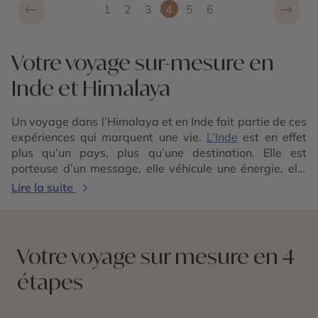
←
→
1
2
3
4
5
6
Votre voyage sur-mesure en
Inde et Himalaya
Un voyage dans l’Himalaya et en Inde fait partie de ces
expériences qui marquent une vie.
L’Inde
est en effet
plus qu’un pays, plus qu’une destination. Elle est
porteuse d’un message, elle véhicule une énergie, elle
bouleverse un être humain. Que vous choisissiez de
Lire la suite
faire un trek dans les massifs himalayens ou de
parcourir l’Inde,
le Bhoutan
ou
le Népal
, voyager dans le
sous-continent indien est un véritable parcours
initiatique qui vous transporte et vous transforme. Entre
Votre voyage sur mesure en 4
fêtes aux mille couleurs et rencontres inoubliables,
étapes
entre paysages extrêmes et monuments somptueux,
entre saveurs orientales et traditions ancestrales, vous
devez vous préparer à vous évader. Le dépaysement