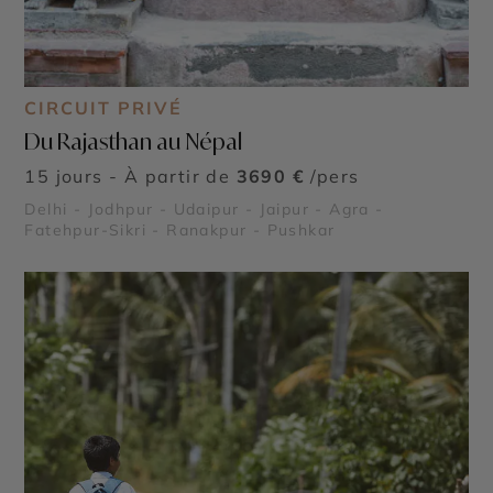
CIRCUIT PRIVÉ
Du Rajasthan au Népal
15 jours - À partir de
3690 €
/pers
Delhi - Jodhpur - Udaipur - Jaipur - Agra -
Fatehpur-Sikri - Ranakpur - Pushkar