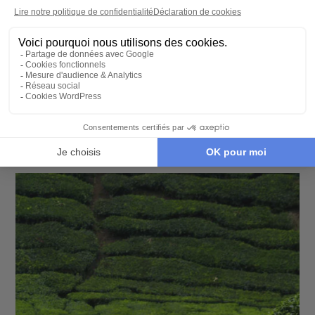
CIRCUIT PRIVÉ
Lune de miel du triangle indien jusqu’aux
Maldives
11 jours - À partir de
3990 €
/pers
Agra - Delhi - Jaipur - Fatehpur-Sikri