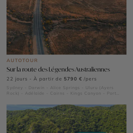
AUTOTOUR
Sur la route des Légendes Australiennes
22 jours - À partir de
5790 €
/pers
Sydney - Darwin - Alice Springs - Uluru (Ayers
Rock) - Adélaïde - Cairns - Kings Canyon - Port
Douglas - Grande Barrière de Corail - Kangaroo
Island - Parc National de Kakadu - Forêt Tropicale
de Daintree - Blue Mountains - Palm Cove