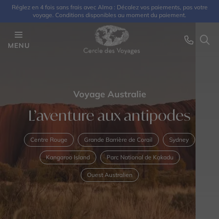
Réglez en 4 fois sans frais avec Alma : Décalez vos paiements, pas votre
voyage. Conditions disponibles au moment du paiement.
MENU
Voyage Australie
L’aventure aux antipodes
Centre Rouge
Grande Barrière de Corail
Sydney
Kangaroo Island
Parc National de Kakadu
Ouest Australien