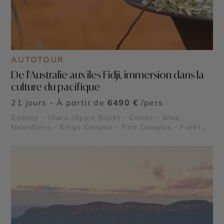
AUTOTOUR
De l’Australie aux iles Fidji, immersion dans la
culture du pacifique
21 jours - À partir de
6490 €
/pers
Sydney - Uluru (Ayers Rock) - Cairns - Blue
Mountains - Kings Canyon - Port Douglas - Forêt
Tropicale de Daintree - Grande Barrière de Corail