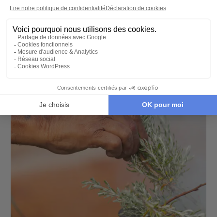
18 jours - À partir de
5950 €
/pers
Sydney - Uluru (Ayers Rock) - Cairns - Blue
Mountains - Kings Canyon - Grande Barrière de
Corail - Port Douglas - Forêt Tropicale de Daintree