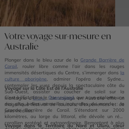
Votre voyage sur-mesure en
Australie
Plonger dans le bleu azur de la
Grande Barrière de
Corail
, rouler libre comme l’air dans les rouges
immensités désertiques du Centre, s’immerger dans
la
culture aborigène
, admirer l’opéra de Sydney,
contempler les vues depuis la spectaculaire côte du
Voyage sur la Côte Est de l’Australie
Sud-Ouest, assister au coucher de soleil sur la
C’est à l’Est, dans le
Queensland
, que vous explorez une
montagne d’
Uluru.
.. Un voyage en Australie offre un
des plus belles merveilles naturelles du monde : la
magnifique festival de couleurs, d’expériences et de
Grande Barrière de Corail. S’étendant sur 2000
joies inédites.
kilomètres, au large du littoral, elle dévoile un récif
corallien protégé et extraordinaire. Remontant à plus
Voyage dans le Territoire du Nord et Uluru, cœur