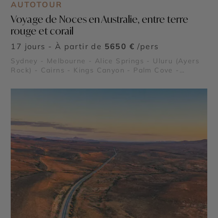
AUTOTOUR
Voyage de Noces en Australie, entre terre
rouge et corail
17 jours - À partir de
5650 €
/pers
Sydney - Melbourne - Alice Springs - Uluru (Ayers
Rock) - Cairns - Kings Canyon - Palm Cove -
Grande Barrière de Corail - Forêt Tropicale de
Daintree - Fitzroy Island - Hamilton Island -
Whitsundays - Fraser Island