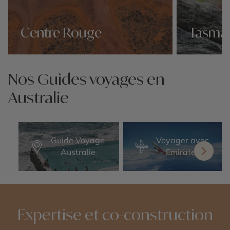
Centre Rouge
Tasma
Nos 33 idées voyage
Nos 33 idées v
Nos Guides voyages en
Australie
Guide Voyage
Voyager avec
Australie
Emirates
Expertise et co-construction