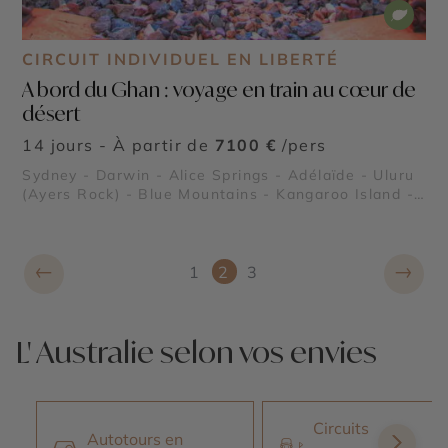
CIRCUIT INDIVIDUEL EN LIBERTÉ
A bord du Ghan : voyage en train au cœur de
désert
14 jours - À partir de
7100 €
/pers
Sydney - Darwin - Alice Springs - Adélaïde - Uluru
(Ayers Rock) - Blue Mountains - Kangaroo Island -
Kings Canyon - Parc National de Kakadu - Flinders
Ranges
←
→
1
2
3
L' Australie selon vos envies
Circuits
Autotours en