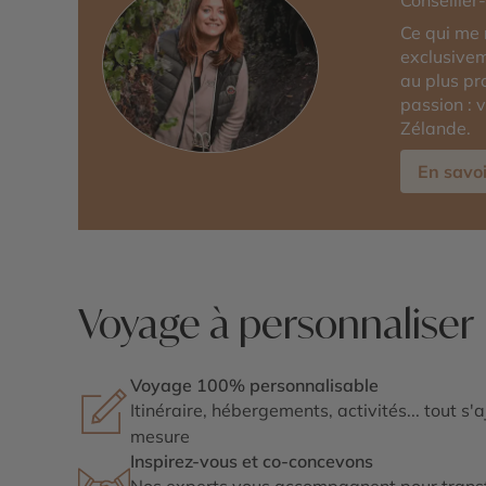
Conseiller
Ce qui me 
exclusivem
au plus pr
passion : 
Zélande.
En savoi
Voyage à personnaliser
Voyage 100% personnalisable
Itinéraire, hébergements, activités... tout s'
mesure
Inspirez-vous et co-concevons
Nos experts vous accompagnent pour transf