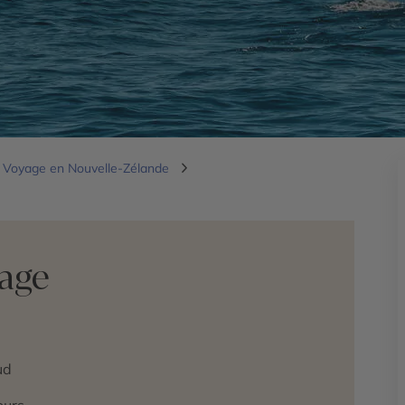
Voyage en Nouvelle-Zélande
yage
ud
ours