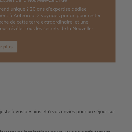
-Expert de la Nouvelle-Zélande
rend unique ? 20 ans d’expertise dédiée
ent à Aotearoa, 2 voyages par an pour rester
oche de cette terre extraordinaire, et une
vous révéler tous les secrets de la Nouvelle-
r plus
ajuste à vos besoins et à vos envies pour un séjour sur
ormer vos inspirations en un voyage parfaitement