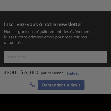
Custer
Inscrivez-vous à notre newsletter
Nous organisons régulièrement des évènements,
laissez votre adresse email pour recevoir nos
actualités.
4800€ à 6400€
S’inscrire
par personne
Budget
Demander un devis
Cercle des Voyages est une agence de voyage
spécialisée dans le sur-mesure, appartenant au groupe
Cercle des Vacances. Grâce à notre expertise et notre