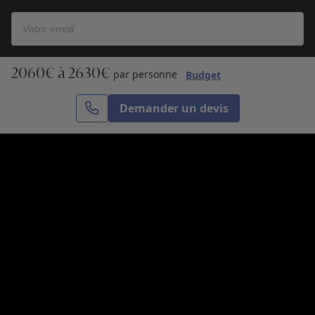
2060€ à 2630€
S’inscrire
par personne
Budget
Demander un devis
Cercle des Voyages est une agence de voyage
spécialisée dans le sur-mesure, appartenant au groupe
Cercle des Vacances. Grâce à notre expertise et notre
passion du voyage, nous sommes là pour vous aider à
réaliser le voyage de vos rêves. Notre équipe est à
votre écoute pour créer le voyage qui vous ressemble.
Co-concevez votre voyage
Nous contacter