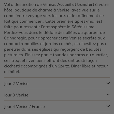
Vol à destination de Venise.
Accueil et transfert
à votre
hôtel boutique de charme à Venise, avec vue sur le
canal. Votre voyage vers les arts et le raffinement ne
fait que commencer… Cette première après-midi est
faite pour ressentir l’atmosphère la Sérénissime.
Perdez-vous dans le dédale des allées du quartier de
Cannaregio, pour approcher cette Venise secrète aux
canaux tranquilles et jardins cachés, et n’hésitez pas à
pénétrer dans ses églises qui regorgent de beautés
picturales. Finissez par le tour des bacaros du quartier,
ces troquets vénitiens offrant des antipasti façon
cicchetti accompagnés d’un Spritz. Diner libre et retour
à l’hôtel.
Jour 2
Venise
Jour 3
Venise
Aujourd’hui, on redécouvre Venise et ses
incontournables… Laissez-vous bercer sur le grand
canal à bord de votre gondole, le moyen de transport
Jour 4
Venise / France
Poursuite de votre long weekend à Venise à bord d’un
séculaire des habitants de la ville et qui deviendra le
vaporetti qui relie quotidiennement la Sérénissime à la