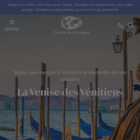
Réglez en 4 fois sans frais avec Alma : Décalez vos paiements, pas votre
voyage. Conditions disponibles au moment du paiement.
MENU
Séjour sur-mesure à Venise à la rencontre de ses
artisans
La Venise des Vénitiens