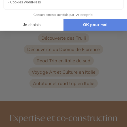
Voyage Milan
Voyage en Campanie et sur la côte Amalfitaine
Voyage Toscane
Voyage à Assise
Découverte des Trulli
Découverte du Duomo de Florence
Road Trip en Italie du sud
Voyage Art et Culture en Italie
Autotour et road trip en Italie
Expertise et co-construction