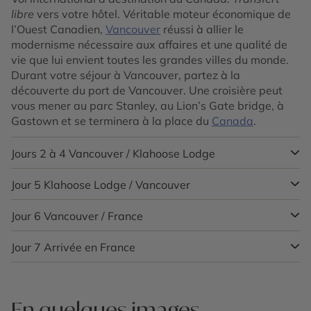
libre
vers votre hôtel. Véritable moteur économique de
l’Ouest Canadien,
Vancouver
réussi à allier le
modernisme nécessaire aux affaires et une qualité de
vie que lui envient toutes les grandes villes du monde.
Durant votre séjour à Vancouver, partez à la
découverte du port de Vancouver. Une croisière peut
vous mener au parc Stanley, au Lion’s Gate bridge, à
Gastown et se terminera à la place du
Canada
.
Jours 2 à 4
Vancouver / Klahoose Lodge
Jour 5
Klahoose Lodge / Vancouver
Aujourd’hui vous prendrez l’avion pour rejoindre Powell
River. Une navette en bateau du lodge viendra vous
chercher pour vous transférer au lodge. Vous allez
Jour 6
Vancouver / France
Aujourd’hui, vous reprenez le ferry pour rejoindre Powell
passer 3 nuits dans un cadre d’exception : le Klahoose
River, puis un avion pour repartir sur Vancouver, où
Wilderness Resort situé à Desolation Sound.
vous passez votre dernière journée, ou alors pour
Jour 7
Arrivée en France
Transfert libre
vers l’aéroport avant de prendre votre
continuer la suite de votre voyage.
vol retour vers la France. Dîner et nuit à bord.
Au programme :
– Accueil traditionnel par vos hôtes
En quelques images
– Logement 3 nuits en Lodge Room ou Cabin