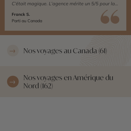
C’était magique. L’agence mérite un 5/5 pour la
qualité du voyage, de l’accompagnement et de
Franck S.
la compréhension de nos différentes demandes.
Parti au Canada
Nos voyages au Canada (61)
Nos voyages en Amérique du
Nord (162)