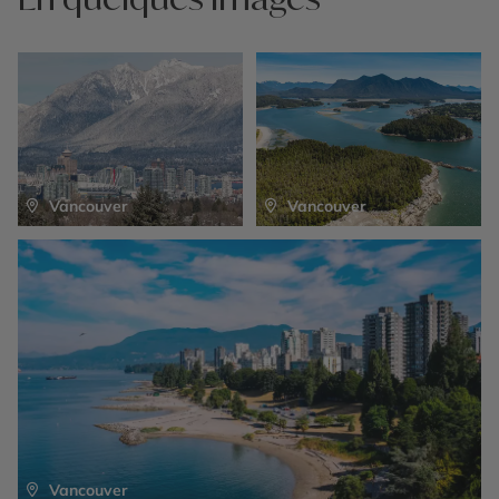
– Klahoose Cultural and Wildlife Tour ou Grizzly Bear
Viewing Tours selon la période de séjour
– Tour en kayak, paddle, randonnées en forêts
– Pension complète
Vancouver
Vancouver
Vancouver