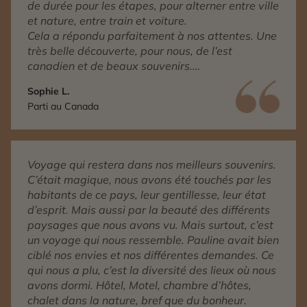
de durée pour les étapes, pour alterner entre ville
et nature, entre train et voiture.
Cela a répondu parfaitement à nos attentes. Une
très belle découverte, pour nous, de l’est
canadien et de beaux souvenirs.
Nous avons aussi apprécié le service
Sophie L.
conciergerie auquel nous avons fait appel pour
Parti au Canada
confirmer un rendez-vous.
Voyage qui restera dans nos meilleurs souvenirs.
C’était magique, nous avons été touchés par les
habitants de ce pays, leur gentillesse, leur état
d’esprit. Mais aussi par la beauté des différents
paysages que nous avons vu. Mais surtout, c’est
un voyage qui nous ressemble. Pauline avait bien
ciblé nos envies et nos différentes demandes. Ce
qui nous a plu, c’est la diversité des lieux où nous
avons dormi. Hôtel, Motel, chambre d’hôtes,
chalet dans la nature, bref que du bonheur.