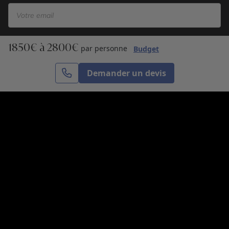
1850€ à 2800€
S’inscrire
par personne
Budget
Demander un devis
Cercle des Voyages est une agence de voyage
spécialisée dans le sur-mesure, appartenant au groupe
Cercle des Vacances. Grâce à notre expertise et notre
passion du voyage, nous sommes là pour vous aider à
réaliser le voyage de vos rêves. Notre équipe est à
votre écoute pour créer le voyage qui vous ressemble.
Co-concevez votre voyage
Nous contacter