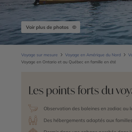
Voir plus de photos
Voyage sur mesure
Voyage en Amérique du Nord
V
Voyage en Ontario et au Québec en famille en été
Les points forts du vo
Observation des baleines en zodiac au 
Des hébergements adaptés aux familles :
Dormir dans une cabane perchée dans l