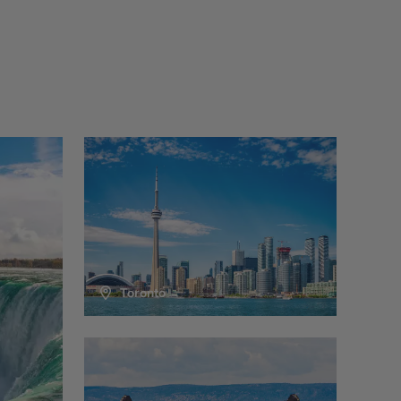
de plage, bateau à pédales, chaloupe, kayak sur le
 d’activités, terrain de tennis, de volleyball.
Toronto