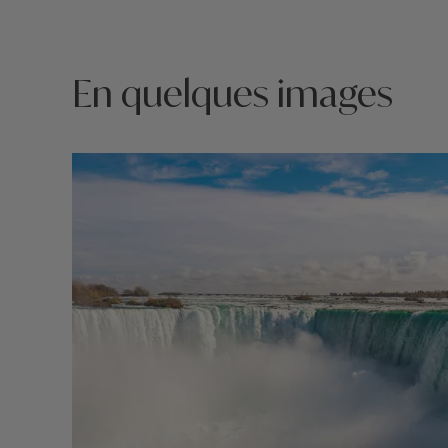
INCLUS : sentiers de randonnée, baignade et jeux 
lac, aire de jeux avec balançoires, toboggan et parc
En quelques images