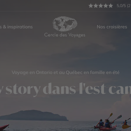
5,0/5 (2
s & inspirations
Nos croisières
Voyage en Ontario et au Québec en famille en été
 story dans l'est c