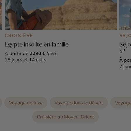
CROISIÈRE
SÉJ
Egypte insolite en famille
Séjo
5*
À partir de
2290 €
/pers
15 jours et 14 nuits
À par
7 jou
Voyage de luxe
Voyage dans le désert
Voyage
Croisière au Moyen-Orient