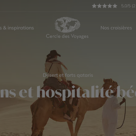
5,0/5 (2
s & inspirations
Nos croisières
Désert et forts qataris
ons et hospitalité b