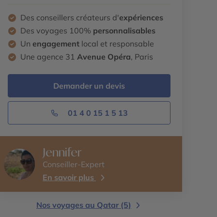
Des conseillers créateurs d'
expériences
Des voyages 100%
personnalisables
Un
engagement
local et responsable
Une agence 31
Avenue Opéra
, Paris
Demander un devis
01 4 0 15 1 5 13
Jennifer
Conseiller-Expert
En savoir plus
Nos voyages au Qatar (5)