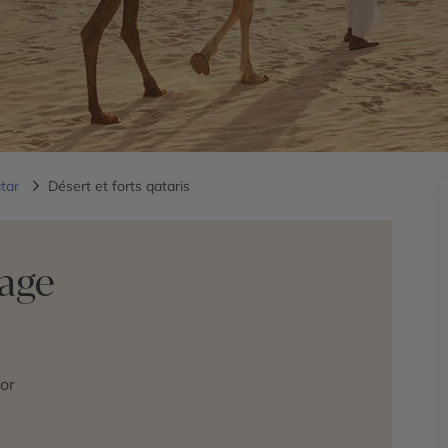
atar
Désert et forts qataris
yage
or