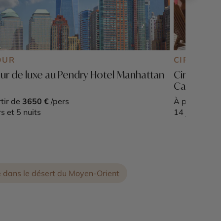
OUR
CIRCUIT P
ur de luxe au Pendry Hotel Manhattan
Circuit lu
Carthagè
tir de
3650 €
/pers
À partir de
7
rs et 5 nuits
14 jours et 1
 dans le désert du Moyen-Orient