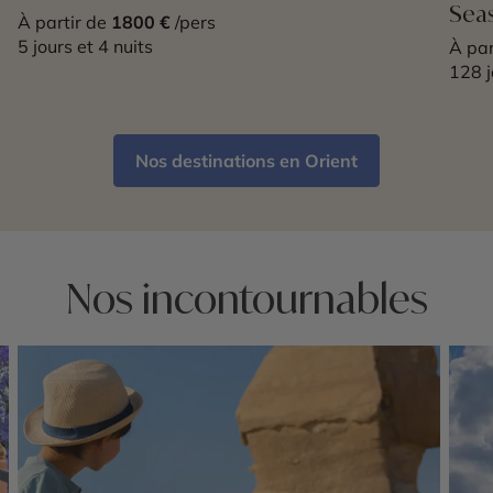
Seas
À partir de
1800 €
/pers
5 jours et 4 nuits
À par
128 j
Nos destinations en Orient
Nos incontournables