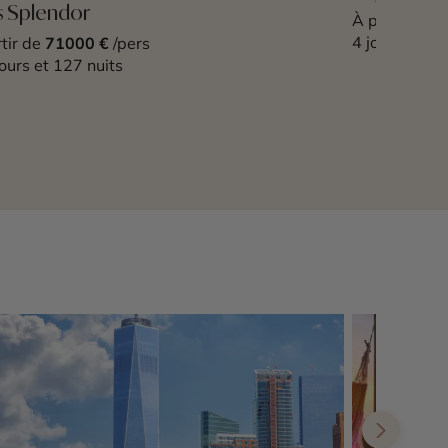
 Splendor
À partir de
1
4 jours et 2 n
tir de
71000 €
/pers
ours et 127 nuits