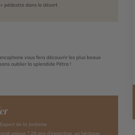
+ pédestre dans le désert
rancophone vous fera découvrir les plus beaux
sans oublier la splendide Pétra !
fer
-Expert de la Jordanie
rend unique ? 28 ans d’expertise, un héritage