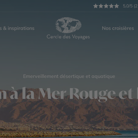
5,0/5 (2
s & inspirations
Nos croisières
Emerveillement désertique et aquatique
 à la Mer Rouge et 