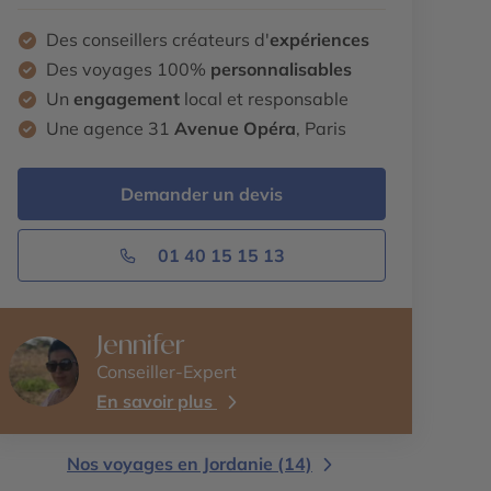
Des conseillers créateurs d'
expériences
Des voyages 100%
personnalisables
Un
engagement
local et responsable
Une agence 31
Avenue Opéra
, Paris
Demander un devis
01 40 15 15 13
Jennifer
Conseiller-Expert
En savoir plus
Nos voyages en Jordanie (14)