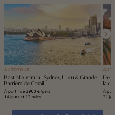
AUTOTOUR
AUT
Best of Australia : Sydney, Uluru & Grande
De l’
Barrière de Corail
la cu
À partir de
3900 €
/pers
À part
14 jours et 12 nuits
21 jou