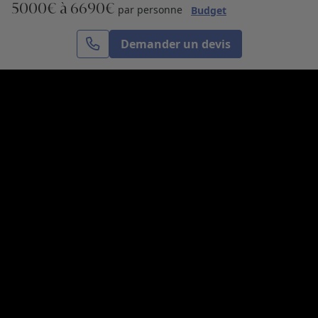
5000€ à 6690€
S’inscrire
par personne
Budget
Demander un devis
Cercle des Voyages est une agence de voyage
spécialisée dans le sur-mesure, appartenant au groupe
Cercle des Vacances. Grâce à notre expertise et notre
passion du voyage, nous sommes là pour vous aider à
réaliser le voyage de vos rêves. Notre équipe est à
votre écoute pour créer le voyage qui vous ressemble.
Co-concevez votre voyage
Nous contacter
Venez nous voir
31, avenue de l’Opéra