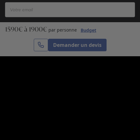
1590€ à 1900€
S’inscrire
par personne
Budget
Demander un devis
Cercle des Voyages est une agence de voyage
spécialisée dans le sur-mesure, appartenant au groupe
Cercle des Vacances. Grâce à notre expertise et notre
passion du voyage, nous sommes là pour vous aider à
réaliser le voyage de vos rêves. Notre équipe est à
votre écoute pour créer le voyage qui vous ressemble.
Co-concevez votre voyage
Nous contacter