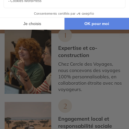
Expertise et co-construction
1
Expertise et co-
construction
Chez Cercle des Voyages,
nous concevons des voyages
100% personnalisables, en
collaboration étroite avec nos
voyageurs.
2
Engagement local et
responsabilité sociale