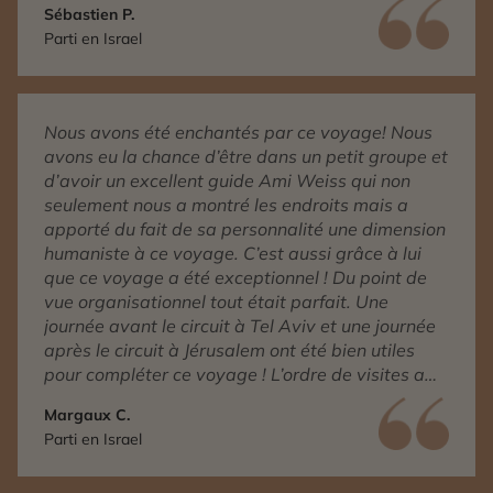
Sébastien P.
Parti en Israel
Nous avons été enchantés par ce voyage! Nous
avons eu la chance d’être dans un petit groupe et
d’avoir un excellent guide Ami Weiss qui non
seulement nous a montré les endroits mais a
apporté du fait de sa personnalité une dimension
humaniste à ce voyage. C’est aussi grâce à lui
que ce voyage a été exceptionnel ! Du point de
vue organisationnel tout était parfait. Une
journée avant le circuit à Tel Aviv et une journée
après le circuit à Jérusalem ont été bien utiles
pour compléter ce voyage ! L’ordre de visites a
été très pertinent avec une progression
Margaux C.
émotionnelle ascendante ! C’est Patrick qui a
Parti en Israel
conçu avec nous ce voyage personnalisé en
janvier 2020. Après 2 ans de Covid c’est Camille