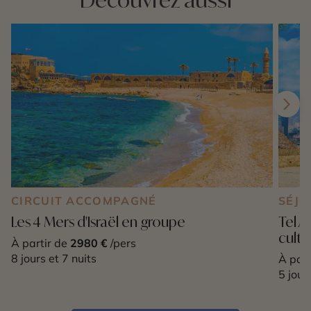
CIRCUIT ACCOMPAGNÉ
SÉJO
Les 4 Mers d'Israël en groupe
Tel A
cultu
À partir de
2980 €
/pers
8 jours et 7 nuits
À part
5 jour