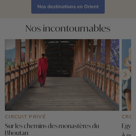
Nos destinations en Orient
Nos incontournables
CIRCUIT PRIVÉ
CROI
Sur les chemins des monastères du
Egypt
Bhoutan
À part