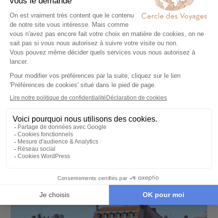
CROISIÈRE
La Méditerranée décontractée avec Virgin
Voyages
9 jours - À partir de
2900 €
/pers
Palma de Majorque - Barcelone