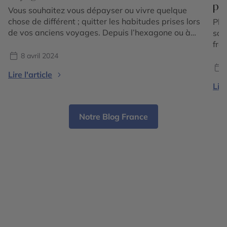
pl
Vous souhaitez vous dépayser ou vivre quelque
chose de différent ; quitter les habitudes prises lors
Pla
de vos anciens voyages. Depuis l’hexagone ou à
sau
l’autre bout de la Terre, les cultures s’entremêlent
fra
et offrent un formidable terrain de rencontres.
8 avril 2024
Cercle des Voyages vous emmène à la rencontre
Lire l'article
de ces cultures en vous proposant parfois de dîner
Lire
[…]
Notre Blog France