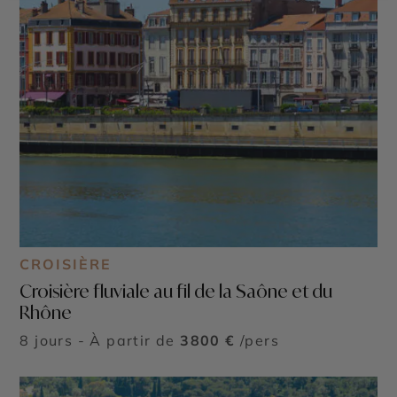
CROISIÈRE
Croisière fluviale au fil de la Saône et du
Rhône
8 jours - À partir de
3800 €
/pers