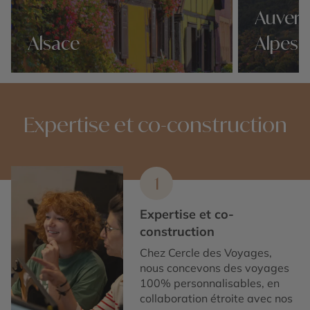
Auverg
Alsace
Alpes
Nos 15 idées voyage
Nos 15 idées v
Expertise et co-construction
1
Expertise et co-
construction
Chez Cercle des Voyages,
nous concevons des voyages
100% personnalisables, en
collaboration étroite avec nos