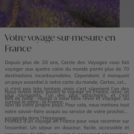
Votre voyage sur-mesure en
France
Depuis plus de 20 ans, Cercle des Voyages vous fait
voyager aux quatre coins du monde parmi plus de 70
destinations incontournables. Cependant, il manquait
un pays essentiel à notre carte du monde. Certes, celui-
ci n’est pas très lointain, mais c’est sûrement l’un des
Nous avons donc ouvert le voyage en France, avec un
plus ravissants, l’un des plus attachants, et c’est
défi de taille : réussir à vous faire rêver et voyager, au
surtout le nôtre : la France.
sein de votre propre pays. Pour cela, nous mettons tout
notre savoir-faire acquis au service de votre prochaine
escapade dans l’Hexagone.
Profitez d’un voyage en France pour vous recentrer sur
l’essentiel. Un séjour en douceur, facile, accessible et