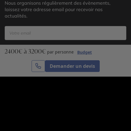
Nous organisons régulièrement des évènements,
laissez votre adresse email pour recevoir nos
actualités.
2400€ à 3200€
S’inscrire
par personne
Budget
Demander un devis
Cercle des Voyages est une agence de voyage
spécialisée dans le sur-mesure, appartenant au groupe
Cercle des Vacances. Grâce à notre expertise et notre
passion du voyage, nous sommes là pour vous aider à
réaliser le voyage de vos rêves. Notre équipe est à
votre écoute pour créer le voyage qui vous ressemble.
Co-concevez votre voyage