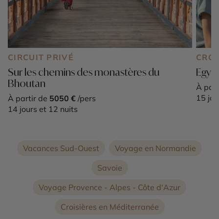
CIRCUIT PRIVÉ
CROI
Sur les chemins des monastères du
Egypt
Bhoutan
À part
15 jou
À partir de
5050 €
/pers
14 jours et 12 nuits
Vacances Sud-Ouest
Voyage en Normandie
Savoie
Voyage Provence - Alpes - Côte d'Azur
Croisières en Méditerranée