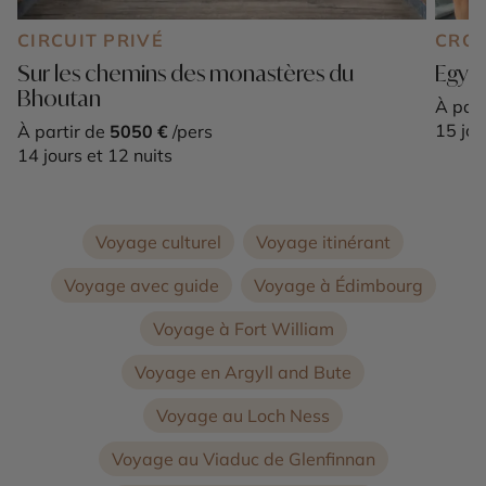
CIRCUIT PRIVÉ
CROI
Sur les chemins des monastères du
Egypt
Bhoutan
À part
15 jou
À partir de
5050 €
/pers
14 jours et 12 nuits
Voyage culturel
Voyage itinérant
Voyage avec guide
Voyage à Édimbourg
Voyage à Fort William
Voyage en Argyll and Bute
Voyage au Loch Ness
Voyage au Viaduc de Glenfinnan