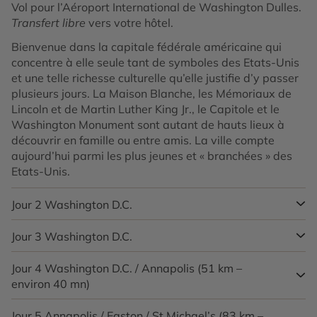
Vol pour l’Aéroport International de Washington Dulles.
Transfert libre
vers votre hôtel.
Bienvenue dans la capitale fédérale américaine qui
concentre à elle seule tant de symboles des Etats-Unis
et une telle richesse culturelle qu’elle justifie d’y passer
plusieurs jours. La Maison Blanche, les Mémoriaux de
Lincoln et de Martin Luther King Jr., le Capitole et le
Washington Monument sont autant de hauts lieux à
découvrir en famille ou entre amis. La ville compte
aujourd’hui parmi les plus jeunes et « branchées » des
Etats-Unis.
Jour 2
Washington D.C.
Jour 3
Washington D.C.
Cette journée peut être consacrée à la
visite de
Washington DC
qui se découvre facilement à pied, à
vélo, en transports en commun, voire plus les plus
Jour 4
Washington D.C. / Annapolis (51 km –
Aujourd’hui, pourquoi ne pas partir à la découverte des
aventuriers en « Segway ». Les nombreux musées de
environ 40 mn)
quartiers résidentiels et commerçants de Washington,
classe mondiale faisant partie du l’Institution
tels que Georgetown, H Street NE, U Street, etc. ?
Smithsonian sont gratuits ! Parmi les plus célèbres : le
Jour 5
Annapolis / Easton / St Michael’s (83 km –
Après une dernière matinée dans la capitale