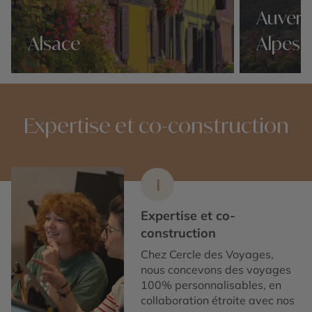
Auverg
Alsace
Alpes
Nos 15 idées voyage
Nos 15 idées v
Expertise et co-construction
1
Expertise et co-
construction
Chez Cercle des Voyages,
nous concevons des voyages
100% personnalisables, en
collaboration étroite avec nos