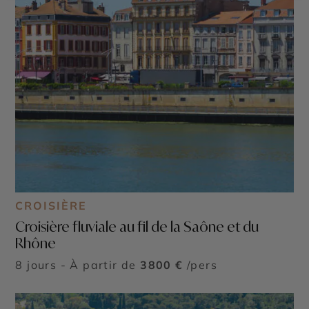
CROISIÈRE
Croisière fluviale au fil de la Saône et du
Rhône
8 jours - À partir de
3800 €
/pers