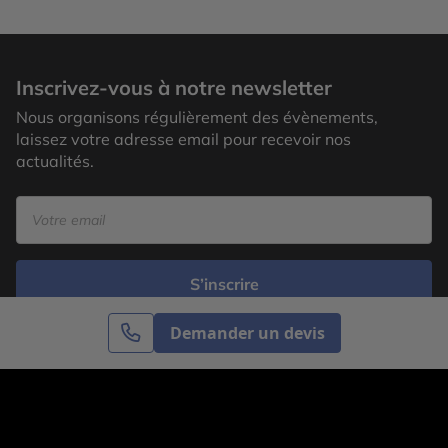
Inscrivez-vous à notre newsletter
Nous organisons régulièrement des évènements,
laissez votre adresse email pour recevoir nos
actualités.
S’inscrire
Demander un devis
Cercle des Voyages est une agence de voyage
spécialisée dans le sur-mesure, appartenant au groupe
Cercle des Vacances. Grâce à notre expertise et notre
passion du voyage, nous sommes là pour vous aider à