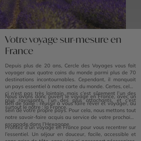
Votre voyage sur-mesure en
France
Depuis plus de 20 ans, Cercle des Voyages vous fait
voyager aux quatre coins du monde parmi plus de 70
destinations incontournables. Cependant, il manquait
un pays essentiel à notre carte du monde. Certes, celui-
ci n’est pas très lointain, mais c’est sûrement l’un des
Nous avons donc ouvert le voyage en France, avec un
plus ravissants, l’un des plus attachants, et c’est
défi de taille : réussir à vous faire rêver et voyager, au
surtout le nôtre : la France.
sein de votre propre pays. Pour cela, nous mettons tout
notre savoir-faire acquis au service de votre prochaine
escapade dans l’Hexagone.
Profitez d’un voyage en France pour vous recentrer sur
l’essentiel. Un séjour en douceur, facile, accessible et