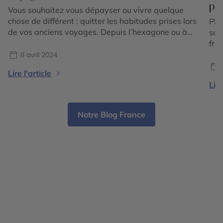
pl
Vous souhaitez vous dépayser ou vivre quelque
chose de différent ; quitter les habitudes prises lors
Pla
de vos anciens voyages. Depuis l’hexagone ou à
sau
l’autre bout de la Terre, les cultures s’entremêlent
fra
et offrent un formidable terrain de rencontres.
8 avril 2024
Cercle des Voyages vous emmène à la rencontre
Lire l'article
de ces cultures en vous proposant parfois de dîner
Lire
[…]
Notre Blog France