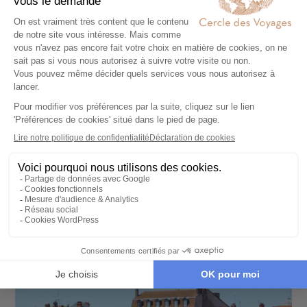
CROISIÈRE
La Méditerranée décontractée avec Virgin
Voyages
9 jours - À partir de
2900 €
/pers
Palma de Majorque - Barcelone