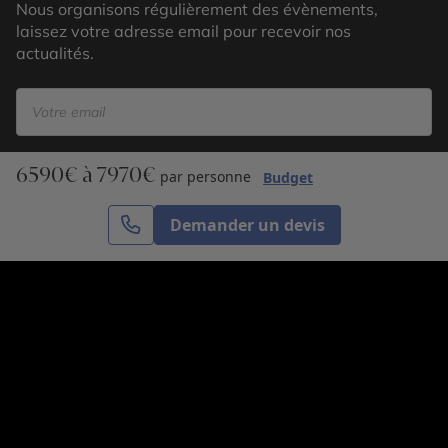
Nous organisons régulièrement des évènements,
laissez votre adresse email pour recevoir nos
actualités.
6590€ à 7970€
S’inscrire
par personne
Budget
Demander un devis
Cercle des Voyages est une agence de voyage
spécialisée dans le sur-mesure, appartenant au groupe
Cercle des Vacances. Grâce à notre expertise et notre
passion du voyage, nous sommes là pour vous aider à
réaliser le voyage de vos rêves. Notre équipe est à
votre écoute pour créer le voyage qui vous ressemble.
Co-concevez votre voyage