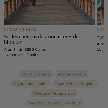
CIRCUIT PRIVÉ
CROI
Sur les chemins des monastères du
Egypt
Bhoutan
À part
15 jou
À partir de
5050 €
/pers
14 jours et 12 nuits
Road Trip moto
Voyage de rêve
Voyage avec guide
Voyage à Los Angeles
Voyage à Albuquerque
Voyage au Nouveau-Mexique