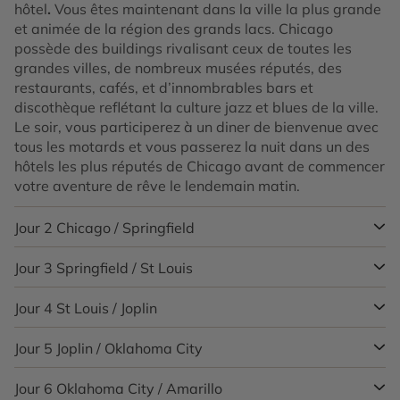
hôtel
.
Vous êtes maintenant dans la ville la plus grande
et animée de la région des grands lacs. Chicago
possède des buildings rivalisant ceux de toutes les
grandes villes, de nombreux musées réputés, des
restaurants, cafés, et d’innombrables bars et
discothèque reflétant la culture jazz et blues de la ville.
Le soir, vous participerez à un diner de bienvenue avec
tous les motards et vous passerez la nuit dans un des
hôtels les plus réputés de Chicago avant de commencer
votre aventure de rêve le lendemain matin.
Jour 2
Chicago / Springfield
Jour 3
Springfield / St Louis
Ce matin, récupérez votre moto
et soyez prêts pour
l’ultime aventure Américaine. La légendaire Route 66
commence devant notre agence EagleRider, traverse
Jour 4
St Louis / Joplin
Aujourd’hui, vous vous dirigerez vers St. Louis ! Vous
l’Illinois et se dirige vers la côte pacifique. En partant de
resterez principalement sur les deux voies de la route
Chicago, vous vous dirigez vers le Sud tout en longeant
66 et traverserez les champs de maïs et les petits
Jour 5
Joplin / Oklahoma City
Essayez de vous levez assez tôt pour observer une
la piste Pontiac. Cette route traverse Joliet, passe
villages représentatifs du cœur de l’Amérique. Lors de
superbe vue de l’arche de St. Louis et de la rivière du
devant le géant de Gemini, s’arrête à l’incroyable
votre arrivée à St. Louis, vous emprunterez le fameux
Mississippi avant de partir. Vous quittez la ville et
Jour 6
Oklahoma City / Amarillo
Ce jour est consacré entièrement à rouler ! Vous quittez