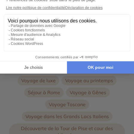
Voyage au Lac de Côme
Voyage à Côme
Voyage Milan
Découverte des Arènes de Vérone
Voyage à Vérone
Voyage en Lombardie et la région des lacs
Voyage avec guide
Voyage culturel
Voyage de luxe
Voyage au printemps
Séjour à Rome
Voyage à Gênes
Voyage Toscane
Voyage dans les Grands Lacs Italiens
Découverte de la Tour de Pise et cour des