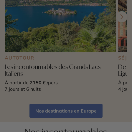
AUTOTOUR
SÉJO
Les incontournables des Grands Lacs
De Po
Italiens
Ligur
À partir de
2150 €
/pers
À part
7 jours et 6 nuits
4 jour
Nos destinations en Europe
Nos incontournables