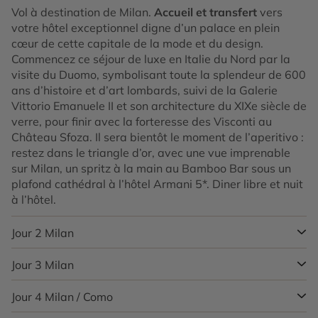
Vol à destination de Milan.
Accueil et transfert
vers
votre hôtel exceptionnel digne d’un palace en plein
cœur de cette capitale de la mode et du design.
Commencez ce séjour de luxe en Italie du Nord par la
visite du Duomo, symbolisant toute la splendeur de 600
ans d’histoire et d’art lombards, suivi de la Galerie
Vittorio Emanuele II et son architecture du XIXe siècle de
verre, pour finir avec la forteresse des Visconti au
Château Sfoza. Il sera bientôt le moment de l’aperitivo :
restez dans le triangle d’or, avec une vue imprenable
sur Milan, un spritz à la main au Bamboo Bar sous un
plafond cathédral à l’hôtel Armani 5*. Diner libre et nuit
à l’hôtel.
Jour 2
Milan
Jour 3
Milan
Ce matin après votre café ristretto, il sera temps de
quitter votre palace pour rencontrer votre
guide qui
vous initiera à l’univers du Quadrilatero della Moda et
Jour 4
Milan / Como
Aujourd’hui imprégnez-vous de l’ambiance des quais
des grands couturiers italiens
. Flânez entre ses fashion
de Navigli, derniers survivants du réseau de canaux