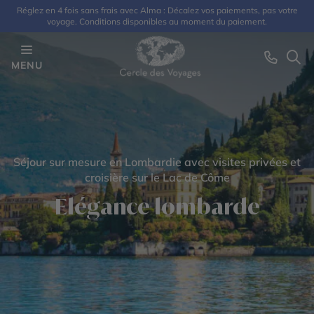
Réglez en 4 fois sans frais avec Alma : Décalez vos paiements, pas votre
voyage. Conditions disponibles au moment du paiement.
MENU
Séjour sur mesure en Lombardie avec visites privées et
croisière sur le Lac de Côme
Elégance lombarde