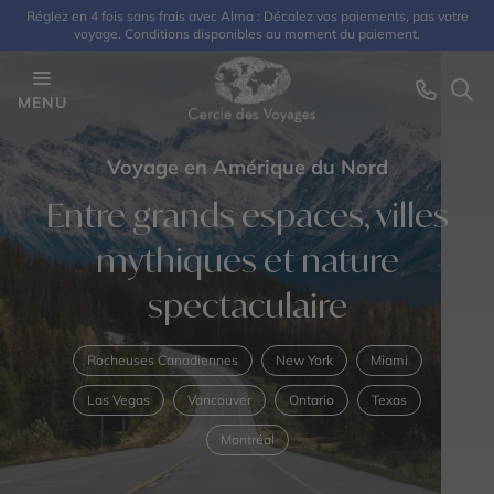
Réglez en 4 fois sans frais avec Alma : Décalez vos paiements, pas votre
voyage. Conditions disponibles au moment du paiement.
MENU
Voyage en Amérique du Nord
Entre grands espaces, villes
mythiques et nature
spectaculaire
Rocheuses Canadiennes
New York
Miami
Las Vegas
Vancouver
Ontario
Texas
Montréal