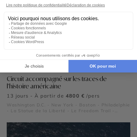
CIRCUIT ACCOMPAGNÉ
Circuit accompagné sur les traces de
l’histoire américaine
13 jours - À partir de
4800 €
/pers
Washington D.C. - New York - Boston - Philadelphie
- La Statue de la Liberté - Le Freedom Trail -
National Mall