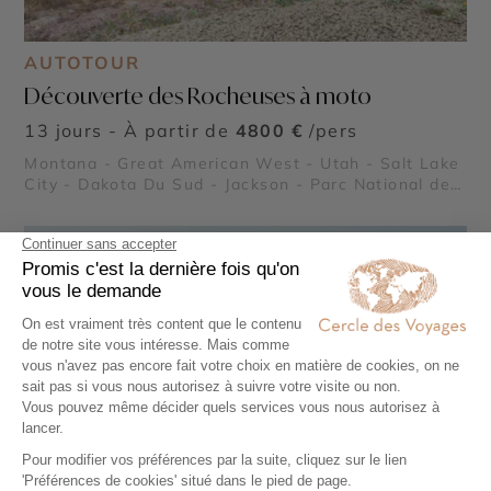
AUTOTOUR
Découverte des Rocheuses à moto
13 jours - À partir de
4800 €
/pers
Montana - Great American West - Utah - Salt Lake
City - Dakota Du Sud - Jackson - Parc National de
Yellowstone - Rocheuses américaines - Black Hills
- Parc National des Badlands - Parc national de
Grand Teton - Mont Rushmore