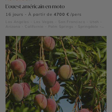
L'ouest américain en moto
16 jours - À partir de
4700 €
/pers
Los Angeles - Las Vegas - San Francisco - Utah -
Arizona - Californie - Palm Springs - Springdale -
Grand Canyon - Death Valley (La Vallée de la Mort)
- Lake Powell - Joshua Tree - Route 66 - Kingman
en Arizona - Alcatraz - Route panoramique
Highway 1 - Parc National de Zion