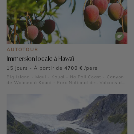
AUTOTOUR
Immersion locale à Hawaï
15 jours - À partir de
4700 €
/pers
Big Island - Maui - Kauai - Na Pali Coast - Canyon
de Waimea à Kauai - Parc National des Volcans de
Big Island