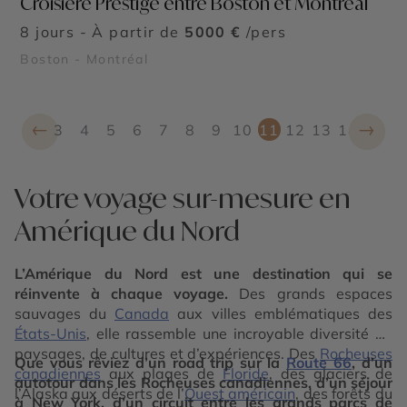
Croisière Prestige entre Boston et Montréal
8 jours - À partir de
5000 €
/pers
Boston - Montréal
←
→
3
4
5
6
7
8
9
10
11
12
13
14
Votre voyage sur-mesure en
Amérique du Nord
L’Amérique du Nord est une destination qui se
réinvente à chaque voyage.
Des grands espaces
sauvages du
Canada
aux villes emblématiques des
États-Unis
, elle rassemble une incroyable diversité de
paysages, de cultures et d’expériences. Des
Rocheuses
Que vous rêviez d’un road trip sur la
Route 66
, d’un
canadiennes
aux plages de
Floride
, des glaciers de
autotour dans les Rocheuses canadiennes, d’un séjour
l’Alaska aux déserts de l’
Ouest américain
, des forêts du
à New York, d’un circuit entre les grands parcs de