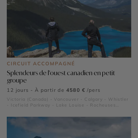
CIRCUIT ACCOMPAGNÉ
Splendeurs de l’ouest canadien en petit
groupe
12 jours - À partir de
4580 €
/pers
Victoria (Canada) - Vancouver - Calgary - Whistler
- Icefield Parkway - Lake Louise - Rocheuses
canadiennes - Parc National de Banff - Parc
National de Jasper