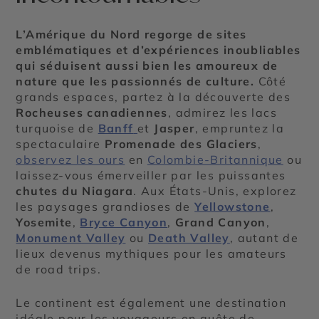
L’Amérique du Nord regorge de sites
emblématiques et d’expériences inoubliables
qui séduisent aussi bien les amoureux de
nature que les passionnés de culture.
Côté
grands espaces, partez à la découverte des
Rocheuses canadiennes
, admirez les lacs
turquoise de
Banff
et
Jasper
, empruntez la
spectaculaire
Promenade des Glaciers
,
observez les ours
en
Colombie-Britannique
ou
laissez-vous émerveiller par les puissantes
chutes du Niagara
. Aux États-Unis, explorez
les paysages grandioses de
Yellowstone
,
Yosemite
,
Bryce Canyon
,
Grand Canyon
,
Monument Valley
ou
Death Valley
, autant de
lieux devenus mythiques pour les amateurs
de road trips.
Le continent est également une destination
idéale pour les voyageurs en quête de