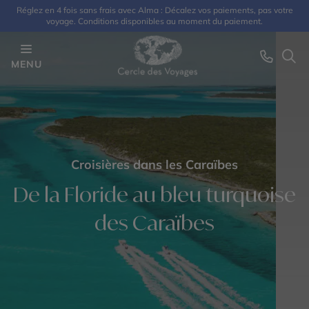
Réglez en 4 fois sans frais avec Alma : Décalez vos paiements, pas votre
voyage. Conditions disponibles au moment du paiement.
MENU
Croisières dans les Caraïbes
De la Floride au bleu turquoise
des Caraïbes