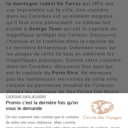
la montagne Isabel De Torres
qui offre une
vue imprenable sur la ville. Une croisière
dans les Caraïbes est un moment magique
qu’il faut vivre pleinement. Le bâteau fait
escale à
George Town
qui est la capitale du
magnifique archipel des Caïman. Découvrez
l’histoire et la tradition dans la capitale de
ce territoire britannique. Détendez-vous sur
les plages de cette île tout en admirant les
magnifiques paysages. Durant votre croisière
dans les Caraïbes, découvrez San Juan qui
est la capitale du
Porto Rico
. Ne manquez
pas les nombreuses merveilles de cette ville
classée au patrimoine mondial de l’Unesco.
Visitez les châteaux de San Felipe Del Morro
et de San Cristobal qui permettent de
découvrir l’architecture unique de cette ville.
Dégustez au café et au rhum portoricain.