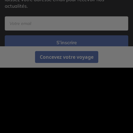
actualités.
S’inscrire
Concevez votre voyage
Cercle des Voyages est une agence de voyage
spécialisée dans le sur-mesure, appartenant au groupe
Cercle des Vacances. Grâce à notre expertise et notre
passion du voyage, nous sommes là pour vous aider à
réaliser le voyage de vos rêves. Notre équipe est à
votre écoute pour créer le voyage qui vous ressemble.
Co-concevez votre voyage