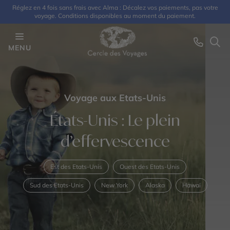
Réglez en 4 fois sans frais avec Alma : Décalez vos paiements, pas votre
voyage. Conditions disponibles au moment du paiement.
MENU
Voyage aux Etats-Unis
États-Unis : Le plein
d’effervescence
Est des Etats-Unis
Ouest des Etats-Unis
Sud des Etats-Unis
New York
Alaska
Hawaï