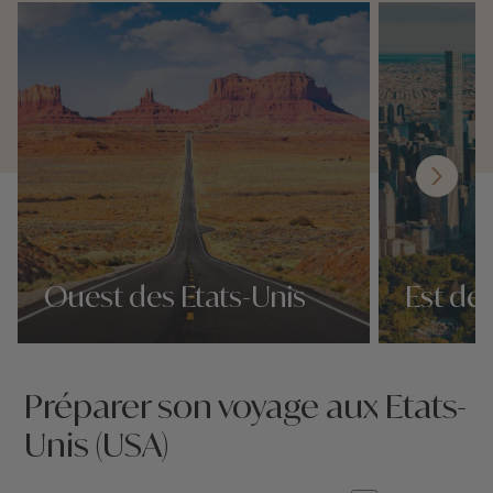
Ouest des Etats-Unis
Est des
Nos 114 idées voyage
Nos 114 idées 
Préparer son voyage aux Etats-
Unis (USA)