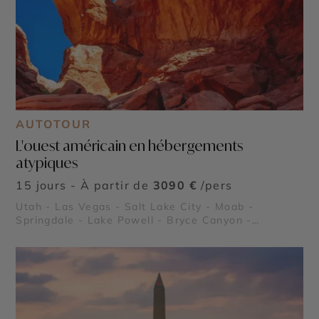
AUTOTOUR
L'ouest américain en hébergements
atypiques
15 jours - À partir de
3090 €
/pers
Utah - Las Vegas - Salt Lake City - Moab -
Springdale - Lake Powell - Bryce Canyon -
Monument Valley - Parc National de Canyonlands -
Parc National de Zion - Parc National de Arches -
Parc National de Capitol Reef