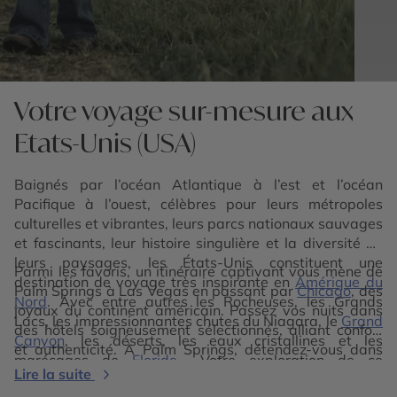
Votre voyage sur-mesure aux
Etats-Unis (USA)
Baignés par l’océan Atlantique à l’est et l’océan
Pacifique à l’ouest, célèbres pour leurs métropoles
culturelles et vibrantes, leurs parcs nationaux sauvages
et fascinants, leur histoire singulière et la diversité de
leurs paysages, les États-Unis constituent une
Parmi les favoris, un itinéraire captivant vous mène de
destination de voyage très inspirante en
Amérique du
Palm Springs à Las Vegas en passant par
Chicago
, des
Nord
. Avec entre autres les Rocheuses, les Grands
joyaux du continent américain. Passez vos nuits dans
Lacs, les impressionnantes chutes du Niagara, le
Grand
des hôtels soigneusement sélectionnés, alliant confort
Canyon
, les déserts, les eaux cristallines et les
et authenticité. À Palm Springs, détendez-vous dans
marécages de
Floride
… Votre exploration de ce
une oasis de verdure au pied des montagnes. Puis,
Lire la suite
territoire ne fait que commencer. Notre agence de
plongez dans l’effervescence de
Las Vegas
, ville qui ne