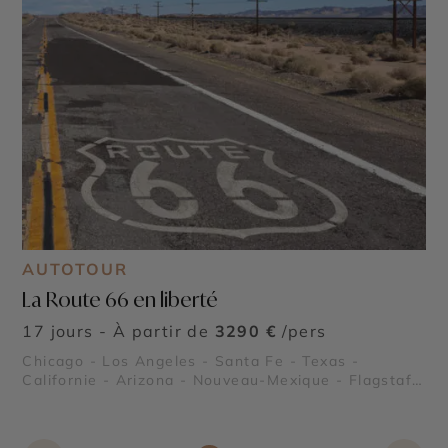
AUTOTOUR
La Route 66 en liberté
17 jours - À partir de
3290 €
/pers
Chicago - Los Angeles - Santa Fe - Texas -
Californie - Arizona - Nouveau-Mexique - Flagstaff
- Route 66 - Kingman en Arizona - Grand Canyon