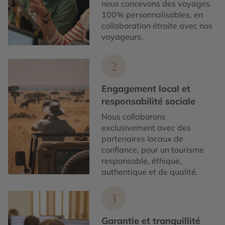
National Park ou le parc du Yosemite.
nous concevons des voyages
New York, la Floride ou encore la Californie, à la
100% personnalisables, en
découverte des incontournables du pays.
Et parmi les autres lieux mythiques des États-Unis, on
collaboration étroite avec nos
trouve également la fameuse Route 66 qui traverse le
voyageurs.
pays, les Everglades et leurs alligators ou encore le
quartier français de La Nouvelle-Orléans, entre
autres.
2
Engagement local et
responsabilité sociale
Nous collaborons
exclusivement avec des
partenaires locaux de
confiance, pour un tourisme
responsable, éthique,
authentique et de qualité.
3
Garantie et tranquillité