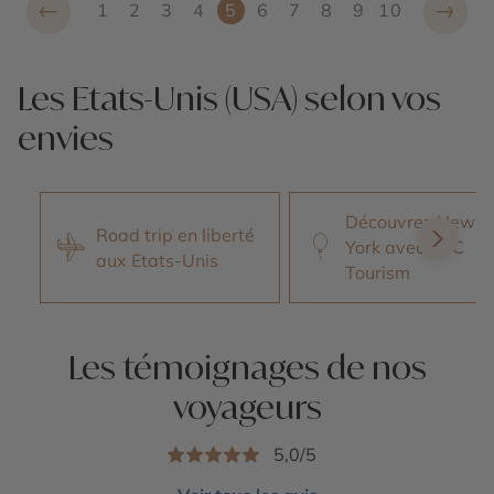
←
→
1
2
3
4
5
6
7
8
9
10
Les Etats-Unis (USA) selon vos
envies
Découvrez New
Road trip en liberté
York avec NYC
aux Etats-Unis
Tourism
Les témoignages de nos
voyageurs
5,0/5