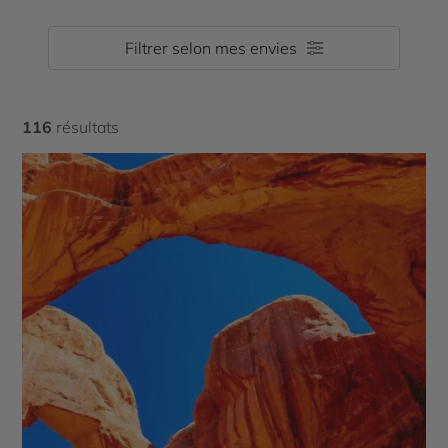
voyage, experte du pays de l’oncle Sam, élabore votre
dort jamais. Les circuits du Cercle des Voyages vous
séjour sur-mesure aux États-Unis adapté à vos envies,
promettent des expériences inoubliables, des paysages
celles de votre famille, couple, ou bande d’amis.
Filtrer selon mes envies
époustouflants et une immersion totale dans la culture
Organisation de votre road trip et bonnes adresses :
américaine.
Cercle des Voyages s’occupe de tout.
116
résultats