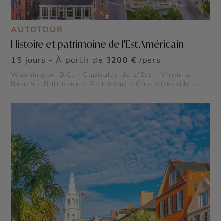
AUTOTOUR
Histoire et patrimoine de l'Est Américain
15 jours - À partir de
3200 €
/pers
Washington D.C. - Capitales de L'Est - Virginia
Beach - Baltimore - Richmond - Charlottesville -
National Mall - La Baie de Chesapeake - Résidence
de Thomas Jefferson à Monticello - Parc National
de Shenandoah - Williamsburg Colonial