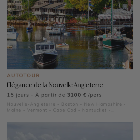
AUTOTOUR
Elégance de la Nouvelle Angleterre
15 jours - À partir de
3100 €
/pers
Nouvelle-Angleterre - Boston - New Hampshire -
Maine - Vermont - Cape Cod - Nantucket -
Martha's Vineyard - Le Freedom Trail - Parc
National Acadia - White Mountains