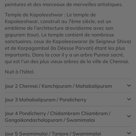
peintures et des morceaux de merveilles artistiques.
Temple de Kapaleeshwar : Le temple de
Kapaleeshwar, construit au 7ème siècle, est un
emblème de l’architecture dravidienne avec son
gopuram (tour). Le temple contient de nombreux
sanctuaires, ceux de Kapaleeswarar (le Seigneur Shiva)
et de Karpagambal (la Déesse Parvati) étant les plus
importants. Dans la cour il y a un arbre Punnai sacré,
qui est l’un des plus vieux arbres de la ville de Chennai.
Nuit à l’hôtel.
Jour 2
Chennai / Kanchipuram / Mahabalipuram
Jour 3
Mahabalipuram / Pondicherry
Petit-déjeuner à l’hôtel. Départ par la route vers
Mahabalipuram
. En cours de route arrêt à
Kanchipuram, capitale de la dynastie Pallava. Puis,
Jour 4
Pondicherry / Chidambram Chiambram /
Profitez d’une expérience «Mahabalipuram, visite d’un
visite du magnifique temple Kailashnathar
Gangaikondacholapuram / Swamimalai
dédié à
village de pêcheurs» avec un expert anglophone.
Shiva, dont certains figurent parmi les plus grands
Petit-déjeuner à l’hôtel. Départ par la route vers
chefs-d’œuvre de l’art indien; Visitez les temples de
Jour 5
Swamimalai / Tanjore / Swamimalai
Après le petit-déjeuner, départ par la route vers