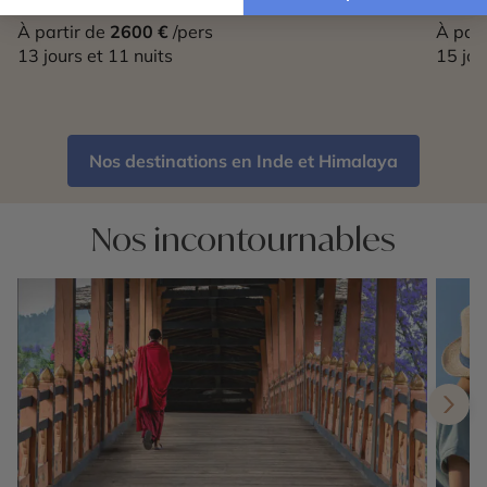
À partir de
2600 €
/pers
À part
13 jours et 11 nuits
15 jou
Nos destinations en Inde et Himalaya
Nos incontournables