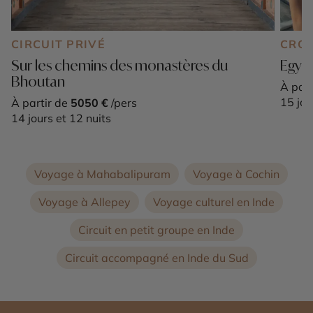
CIRCUIT PRIVÉ
CROI
Sur les chemins des monastères du
Egypt
Bhoutan
À part
15 jou
À partir de
5050 €
/pers
14 jours et 12 nuits
Voyage à Mahabalipuram
Voyage à Cochin
Voyage à Allepey
Voyage culturel en Inde
Circuit en petit groupe en Inde
Circuit accompagné en Inde du Sud