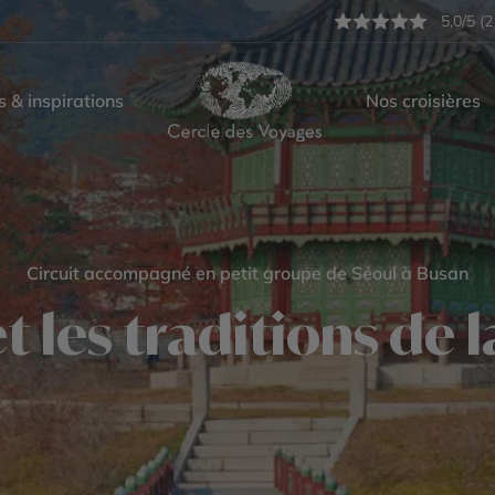
5,0/5 (2
s & inspirations
Nos croisières
Circuit accompagné en petit groupe de Séoul à Busan
t les traditions de 