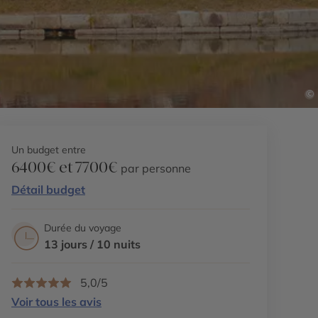
©
Un budget entre
6400€ et 7700€
par personne
Détail budget
Durée du voyage
13 jours / 10 nuits
5,0/5
Voir tous les avis