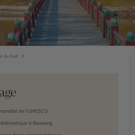
ée du Sud
yage
e mondial de l’UNESCO
 emblématique à Boseong
tégé d’une grande richesse