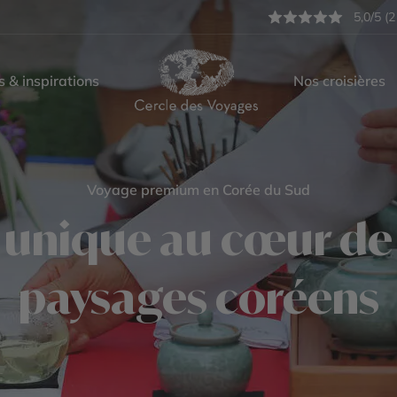
5,0/5 (2
s & inspirations
Nos croisières
Voyage premium en Corée du Sud
nique au cœur de l
paysages coréens