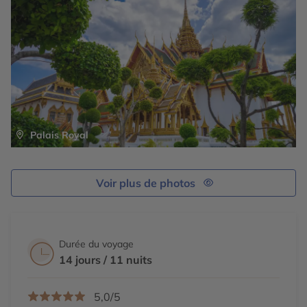
petits morceaux de verre réfléchissant qui ajoutent à sa
vous
baigner dans la chute d’eau de Doi Pumuen.
beauté spectaculaire.
Continuation vers la région magnifique d’Angkhang et
Continuation vers le mythique site du Triangle D’Or,
installation à votre hôtel au cœur des montagnes à
puis installation à votre hôtel. Dîner libre et soirée libre.
deux pas de la Birmanie. Dîner libre et soirée libre.
Palais Royal
Voir plus de photos
Durée du voyage
14 jours / 11 nuits
5,0/5