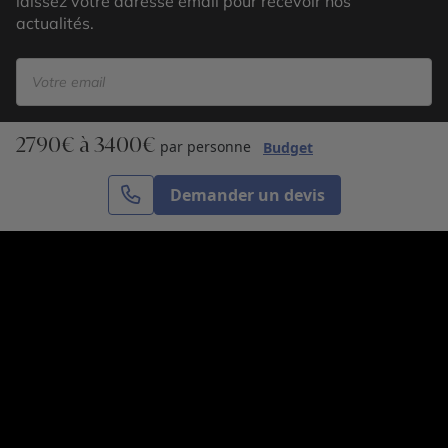
laissez votre adresse email pour recevoir nos
actualités.
2790€ à 3400€
S’inscrire
par personne
Budget
Demander un devis
Cercle des Voyages est une agence de voyage
spécialisée dans le sur-mesure, appartenant au groupe
Cercle des Vacances. Grâce à notre expertise et notre
passion du voyage, nous sommes là pour vous aider à
réaliser le voyage de vos rêves. Notre équipe est à
votre écoute pour créer le voyage qui vous ressemble.
Co-concevez votre voyage