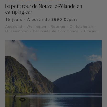
Le petit tour de Nouvelle-Zélande en
camping-car
18 jours - À partir de
3690 €
/pers
Auckland - Wellington - Rotorua - Christchurch -
Queenstown - Péninsule de Coromandel - Glacier
Franz Josef