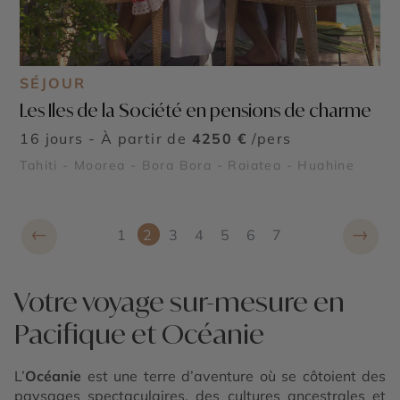
SÉJOUR
Les Iles de la Société en pensions de charme
16 jours - À partir de
4250 €
/pers
Tahiti - Moorea - Bora Bora - Raiatea - Huahine
←
→
1
2
3
4
5
6
7
Votre voyage sur-mesure en
Pacifique et Océanie
L’
Océanie
est une terre d’aventure où se côtoient des
paysages spectaculaires, des cultures ancestrales et