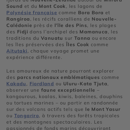
Sound
et du
Mont Cook
, les lagons de
Polynésie française
comme
Bora Bora
et
Rangiroa
, les récifs coralliens de
Nouvelle-
Calédonie
près de
l’île des Pins
, les plages
des
Fidji
dans l’archipel des
Mamanuca
, les
traditions du
Vanuatu
sur
Tanna
ou encore
les îles préservées des
Îles Cook
comme
Aitutaki
, chaque voyage promet une
expérience différente.
Les amoureux de nature pourront explorer
des
parcs nationaux emblématiques
comme
Kakadu
,
Fiordland
ou
Uluru-Kata Tjuta
,
observer une
faune exceptionnelle
–
kangourous, koalas, kiwis, baleines, dauphins
ou tortues marines – ou partir en randonnée
sur des volcans actifs tels que
le Mont Yasur
ou
Tongariro
, à travers des forêts tropicales
et des montagnes spectaculaires. Les
passionnés de fonds marins découvriront