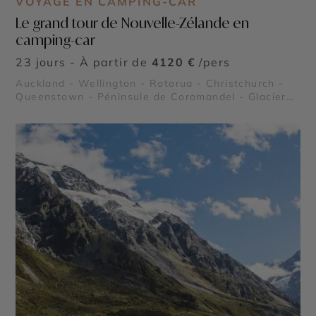
VOYAGE EN CAMPING-CAR
Le grand tour de Nouvelle-Zélande en
camping-car
23 jours - À partir de
4120 €
/pers
Auckland - Wellington - Rotorua - Christchurch -
Queenstown - Péninsule de Coromandel - Glacier
Franz Josef