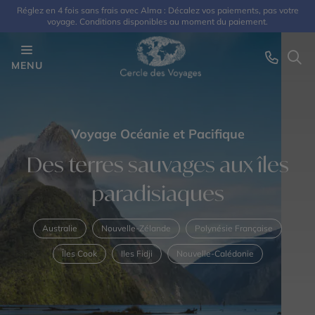
Réglez en 4 fois sans frais avec Alma : Décalez vos paiements, pas votre
voyage. Conditions disponibles au moment du paiement.
MENU
Voyage Océanie et Pacifique
Des terres sauvages aux îles
paradisiaques
Australie
Nouvelle-Zélande
Polynésie Française
Îles Cook
Iles Fidji
Nouvelle-Calédonie