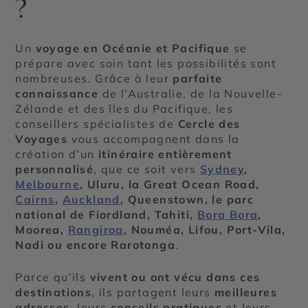
?
Un
voyage en Océanie et Pacifique
se
prépare avec soin tant les possibilités sont
nombreuses. Grâce à leur
parfaite
connaissance
de l’Australie, de la Nouvelle-
Zélande et des îles du Pacifique, les
conseillers spécialistes de
Cercle des
Voyages
vous accompagnent dans la
création d’un
itinéraire entièrement
personnalisé
, que ce soit vers
Sydney
,
Melbourne
, Uluru, la Great Ocean Road,
Cairns
,
Auckland
, Queenstown, le parc
national de Fiordland, Tahiti,
Bora Bora
,
Moorea,
Rangiroa
, Nouméa, Lifou, Port-Vila,
Nadi ou encore Rarotonga
.
Parce qu’ils
vivent ou ont vécu dans ces
destinations
, ils partagent leurs
meilleures
adresses
, leurs
conseils pratiques
et leurs