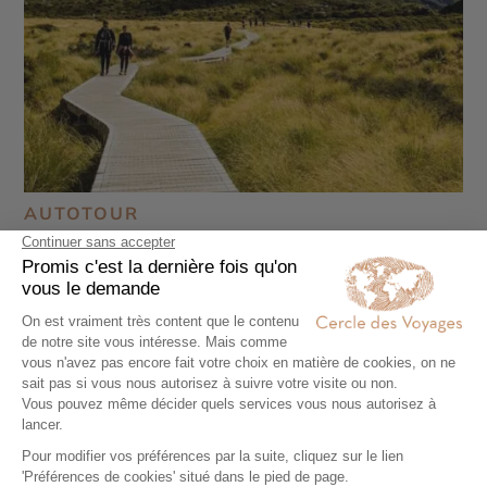
AUTOTOUR
Les plus belles randonnées de Nouvelle-
Zélande
22 jours - À partir de
4230 €
/pers
Auckland - Wellington - Rotorua - Christchurch -
Queenstown - Parc National Abel Tasman - Mont
Cook - Parc National du Tongariro