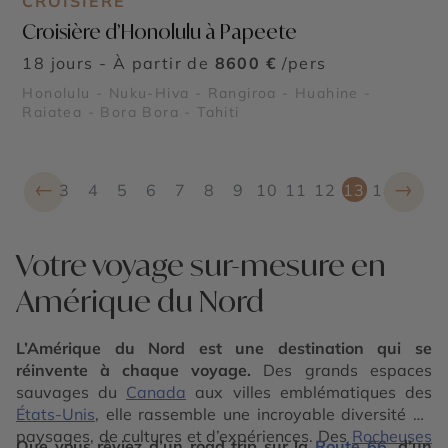
CROISIÈRE
Croisière d’Honolulu à Papeete
18 jours - À partir de
8600 €
/pers
Honolulu - Nuku-Hiva - Rangiroa - Huahine -
Raiatea - Bora Bora - Tahiti
←
→
3
4
5
6
7
8
9
10
11
12
13
14
Votre voyage sur-mesure en
Amérique du Nord
L’Amérique du Nord est une destination qui se
réinvente à chaque voyage.
Des grands espaces
sauvages du
Canada
aux villes emblématiques des
États-Unis
, elle rassemble une incroyable diversité de
paysages, de cultures et d’expériences. Des
Rocheuses
Que vous rêviez d’un road trip sur la
Route 66
, d’un