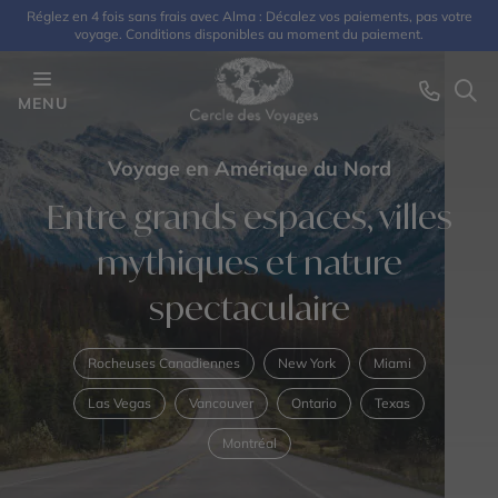
Réglez en 4 fois sans frais avec Alma : Décalez vos paiements, pas votre
voyage. Conditions disponibles au moment du paiement.
MENU
Voyage en Amérique du Nord
Entre grands espaces, villes
mythiques et nature
spectaculaire
Rocheuses Canadiennes
New York
Miami
Las Vegas
Vancouver
Ontario
Texas
Montréal