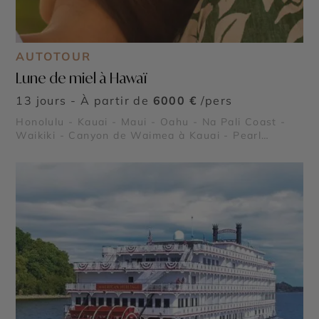
AUTOTOUR
Lune de miel à Hawaï
13 jours - À partir de
6000 €
/pers
Honolulu - Kauai - Maui - Oahu - Na Pali Coast -
Waikiki - Canyon de Waimea à Kauai - Pearl
Harbor