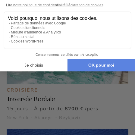
CROISIÈRE
Traversée Boréale
15 jours - À partir de
8200 €
/pers
New York - Akureyri - Reykjavik