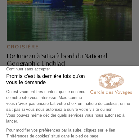
CROISIÈRE
De Juneau à Sitka à bord du National
Geographic-Lindblad
8 jours - À partir de
6900 €
/pers