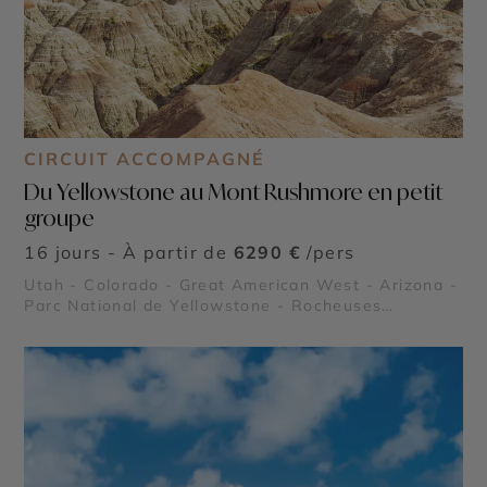
CIRCUIT ACCOMPAGNÉ
Du Yellowstone au Mont Rushmore en petit
groupe
16 jours - À partir de
6290 €
/pers
Utah - Colorado - Great American West - Arizona -
Parc National de Yellowstone - Rocheuses
américaines - Parc national de Grand Teton - Mont
Rushmore - Parc National Rocky Mountain