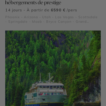
hébergements de prestige
14 jours - À partir de
6590 €
/pers
Phoenix - Arizona - Utah - Las Vegas - Scottsdale
- Springdale - Moab - Bryce Canyon - Grand
Canyon - Monument Valley - Parc National de Zion
- Parc National de Arches - Parc National de
Capitol Reef - Parc National de Canyonlands