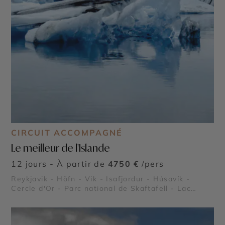
CIRCUIT ACCOMPAGNÉ
Le meilleur de l'Islande
12 jours - À partir de
4750 €
/pers
Reykjavik - Höfn - Vik - Isafjordur - Húsavík -
Cercle d'Or - Parc national de Skaftafell - Lac
Myvatn - Jokulsarlon - Reynisfjara - Látrabjarg -
Plage de Diamant - Vatnajökull - Dyrhólaey -
Gullfoss - Thingvellir