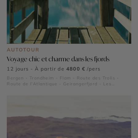
AUTOTOUR
Voyage chic et charme dans les fjords
12 jours - À partir de
4800 €
/pers
Bergen - Trondheim - Flam - Route des Trolls -
Route de l'Atlantique - Geirangerfjord - Les
Stavkirke