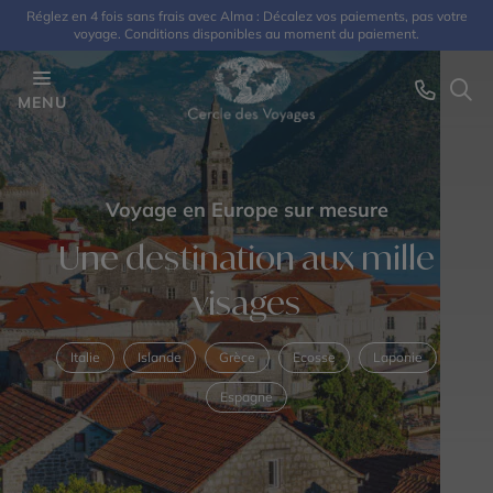
Réglez en 4 fois sans frais avec Alma : Décalez vos paiements, pas votre
voyage. Conditions disponibles au moment du paiement.
MENU
Voyage en Europe sur mesure
Une destination aux mille
visages
Italie
Islande
Grèce
Ecosse
Laponie
Espagne