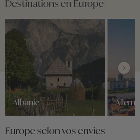
Destinations en Europe
Albanie
Allem
Nos 339 idées voyage
Nos 339 idées 
Europe selon vos envies