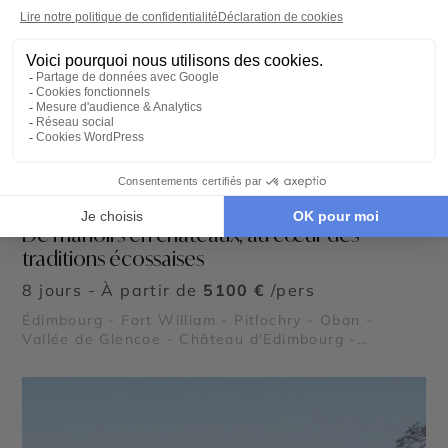
AUTOTOUR
De manoirs en châteaux, au cœur des
traditions écossaises
8 jours - À partir de
5100 €
/pers
Édimbourg - Fort William - Pitlochry - Oban -
Vallée de Glencoe - Château d'Edimbourg -
Château de Stirling - Viaduc de Glenfinnan - Royal
Deeside - Parc National des Cairngorms - Parc
national des Trossachs et Loch Lomond - Château
de Balmoral - Loch Ness