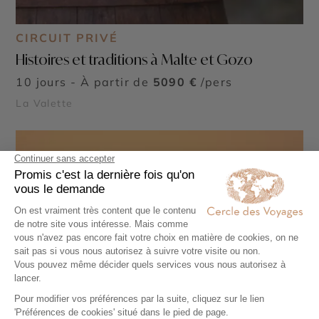
CIRCUIT PRIVÉ
Histoires et traditions à Malte et Gozo
10 jours - À partir de
5090 €
/pers
La Valette