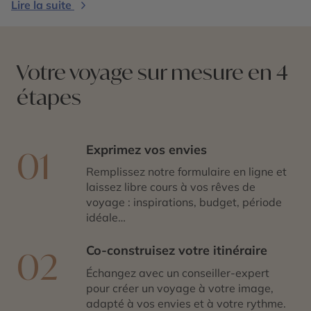
romantique ou voyage d’exception : nous imaginons
Lire la suite
avec vous un itinéraire unique, ponctué d’expériences
authentiques et de rencontres locales, pour vous faire
découvrir l’Europe autrement.
Votre voyage sur mesure en 4
étapes
Exprimez vos envies
01
Remplissez notre formulaire en ligne et
laissez libre cours à vos rêves de
voyage : inspirations, budget, période
idéale…
Co-construisez votre itinéraire
02
Échangez avec un conseiller-expert
pour créer un voyage à votre image,
adapté à vos envies et à votre rythme.