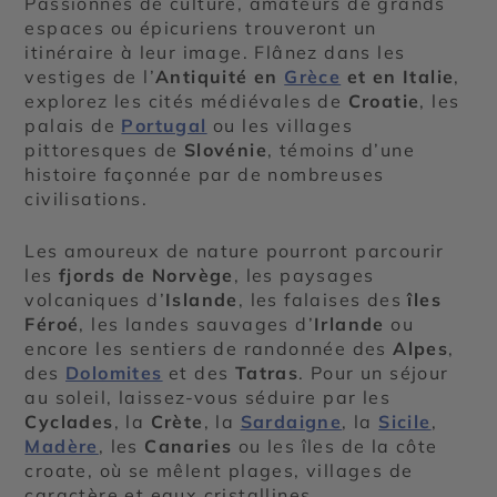
Passionnés de culture, amateurs de grands
espaces ou épicuriens trouveront un
itinéraire à leur image. Flânez dans les
vestiges de l’
Antiquité en
Grèce
et en Italie
,
explorez les cités médiévales de
Croatie
, les
palais de
Portugal
ou les villages
pittoresques de
Slovénie
, témoins d’une
histoire façonnée par de nombreuses
civilisations.
Les amoureux de nature pourront parcourir
les
fjords de Norvège
, les paysages
volcaniques d’
Islande
, les falaises des
îles
Féroé
, les landes sauvages d’
Irlande
ou
encore les sentiers de randonnée des
Alpes
,
des
Dolomites
et des
Tatras
. Pour un séjour
au soleil, laissez-vous séduire par les
Cyclades
, la
Crète
, la
Sardaigne
, la
Sicile
,
Madère
, les
Canaries
ou les îles de la côte
croate, où se mêlent plages, villages de
caractère et eaux cristallines.