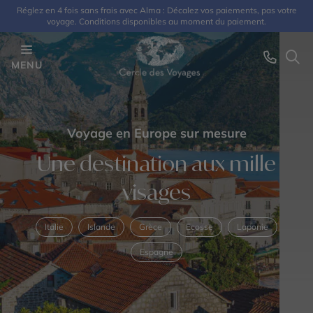
Réglez en 4 fois sans frais avec Alma : Décalez vos paiements, pas votre
voyage. Conditions disponibles au moment du paiement.
MENU
Voyage en Europe sur mesure
Une destination aux mille
visages
Italie
Islande
Grèce
Ecosse
Laponie
Espagne