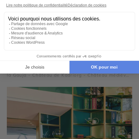
CIRCUIT PRIVÉ
Parenthèse chic et charme dans les Pays
Baltes
10 jours - À partir de
3890 €
/pers
Tallinn - Pärnu - Sigulda - Riga - Parc National de
la Gauja - Château de Kadriorg - Château médiéval
de Cēsis - Couvent de la Dormition de Pühtitsa -
Parc Nationale de Lahemaa - Île de Saaremaa -
Château de Turaida - Château de Trakai - Palais de
Rundale - Druskininkai - Isthme de Courlande -
Plages de Palanga