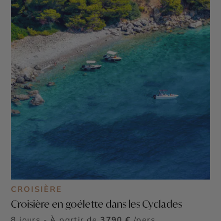
CROISIÈRE
Croisière en goélette dans les Cyclades
8 jours - À partir de
3790 €
/pers