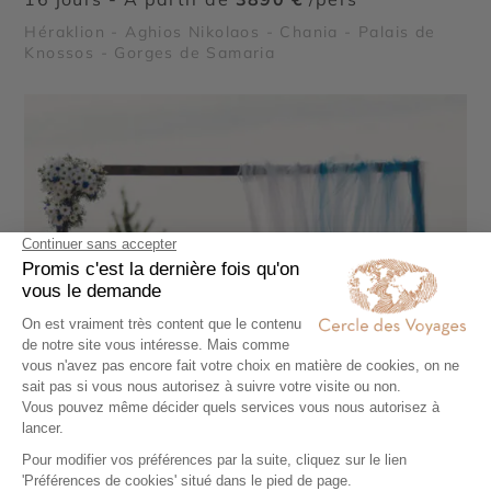
Héraklion - Aghios Nikolaos - Chania - Palais de
Knossos - Gorges de Samaria