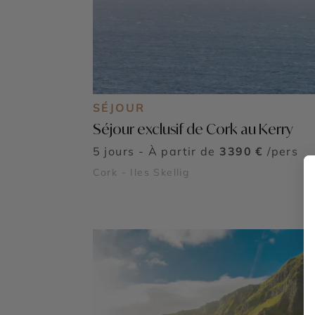
SÉJOUR
Séjour exclusif de Cork au Kerry
5 jours - À partir de
3390 €
/pers
Cork - Iles Skellig