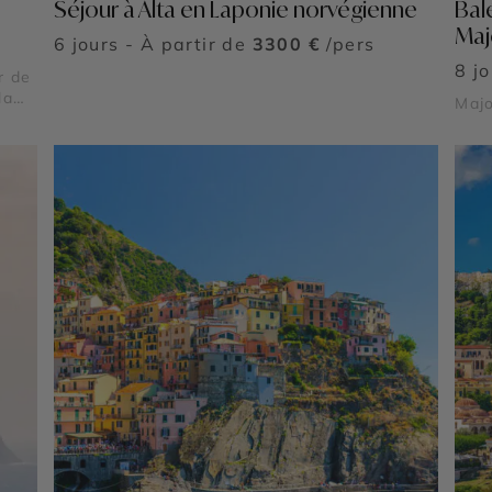
Séjour à Alta en Laponie norvégienne
Bal
Maj
6 jours - À partir de
3300 €
/pers
8 j
r de
la
Maj