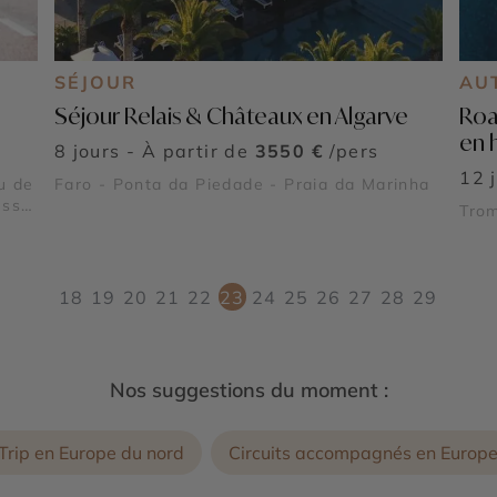
SÉJOUR
AU
Séjour Relais & Châteaux en Algarve
Roa
en 
8 jours - À partir de
3550 €
/pers
12 
u de
Faro - Ponta da Piedade - Praia da Marinha
ess -
Tro
18
19
20
21
22
23
24
25
26
27
28
29
Nos suggestions du moment :
Trip en Europe du nord
Circuits accompagnés en Europ