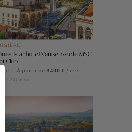
OISIÈRE
ènes, Istanbul et Venise avec le MSC
ht Club
jours - À partir de
3400 €
/pers
se - Athènes