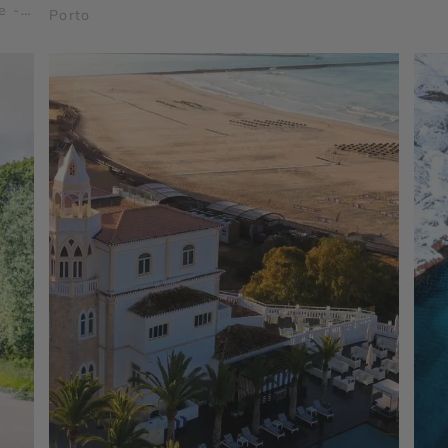
e -
Porto