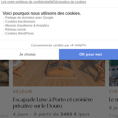
SÉJOUR
CI
Escapade Luxe à Porto et croisière
Le 
privative sur le Douro
9 j
4 jours - À partir de
3490 €
/pers
mara
Prag