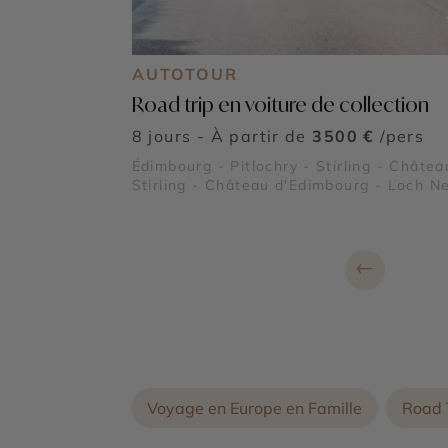
AUTOTOUR
Road trip en voiture de collection
8 jours - À partir de
3500 €
/pers
Édimbourg - Pitlochry - Stirling - Châtea
Stirling - Château d'Edimbourg - Loch N
Château de Balmoral - Parc national des
Trossachs et Loch Lomond
←
Voyage en Europe en Famille
Road 