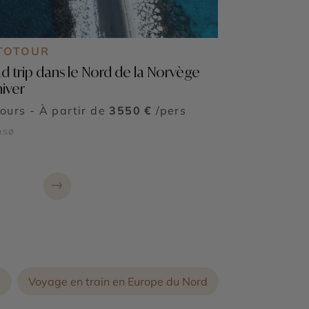
TOTOUR
d trip dans le Nord de la Norvège
hiver
jours - À partir de
3550 €
/pers
msø
→
e
Voyage en train en Europe du Nord