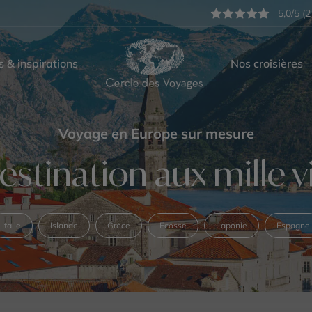
5,0/5 (2
s & inspirations
Nos croisières
Voyage en Europe sur mesure
estination aux mille v
Italie
Islande
Grèce
Ecosse
Laponie
Espagne