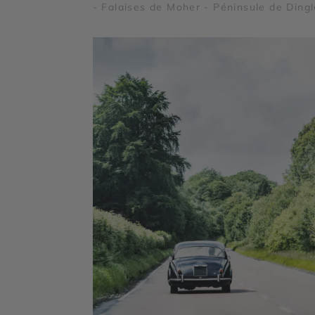
- Falaises de Moher - Péninsule de Dingl
Chaussée des géants - Achill Island