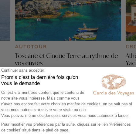
AUTOTOUR
CR
Toscane et Cinque Terre au rythme de
Ath
vos envies
Yac
10 jours - À partir de
3400 €
/pers
10 
Florence - Sienne - Val d'Orcia - Chianti -
Veni
Duomo de Florence - Tour de Pise et cour
des Miracles