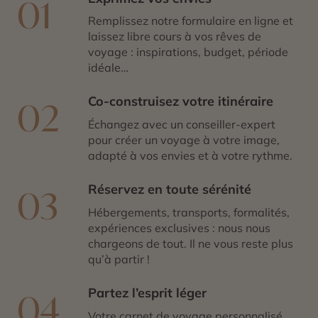
01
vous aident à concevoir un séjour 100 % personnalisé
sur le continent asiatique.
Remplissez notre formulaire en ligne et
laissez libre cours à vos rêves de
voyage : inspirations, budget, période
idéale…
Co-construisez votre itinéraire
02
Échangez avec un conseiller-expert
pour créer un voyage à votre image,
adapté à vos envies et à votre rythme.
Réservez en toute sérénité
03
Hébergements, transports, formalités,
expériences exclusives : nous nous
chargeons de tout. Il ne vous reste plus
qu’à partir !
Partez l’esprit léger
04
Votre carnet de voyage personnalisé