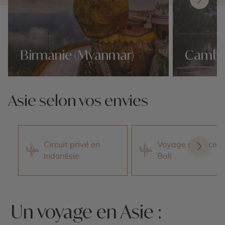
Birmanie (Myanmar)
Camb
Nos 133 idées voyage
Nos 133 idées 
Asie selon vos envies
Circuit privé en
Voyage de noces 
Indonésie
Bali
Un voyage en Asie :