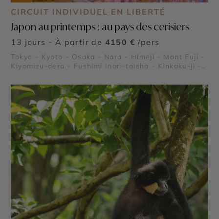
CIRCUIT INDIVIDUEL EN LIBERTÉ
Japon au printemps : au pays des cerisiers
13 jours - À partir de
4150 €
/pers
Tokyo - Kyoto - Osaka - Nara - Himeji - Mont Fuji -
Kiyomizu-dera - Fushimi Inari-taisha - Kinkaku-ji -
Arashiyama - Shibuya - Ginza