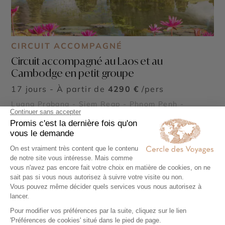
CIRCUIT ACCOMPAGNÉ
Circuit accompagné au Laos et au
Cambodge en petit groupe
17 jours - À partir de
4290 €
/pers
Luang Prabang - Siem Reap - Phnom Penh -
Temples d'Angkor - Wat Rong Khun