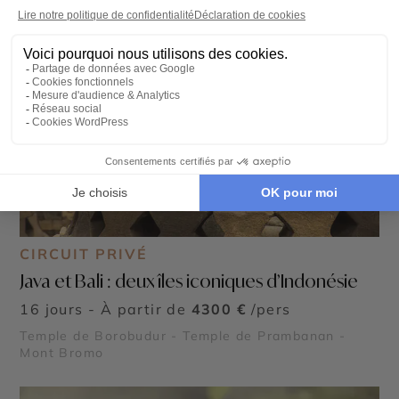
CIRCUIT PRIVÉ
Java et Bali : deux îles iconiques d’Indonésie
16 jours - À partir de
4300 €
/pers
Temple de Borobudur - Temple de Prambanan -
Mont Bromo