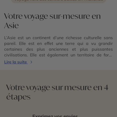
Votre voyage sur-mesure en
Asie
L’Asie est un continent d’une richesse culturelle sans
pareil. Elle est en effet une terre qui a vu grandir
certaines des plus anciennes et plus puissantes
civilisations. Elle est également un territoire de forte
tradition religieuse et de profond attachement
Lire la suite
philosophique. Cette région du globe est aussi celle qui
voit encore s’affirmer et dominer de grandes
puissances économiques. Sur le plan naturel, un voyage
en Asie est un dépaysement constant : des rizières de
Votre voyage sur mesure en 4
Chine
à la jungle népalaise, des plages paradisiaques
étapes
de
Thaïlande
au mont Fuji, en passant par le delta du
Mékong, la lassitude n’a pas droit de cité. Vous ne
savez pas comment vous y prendre pour voyager en
Asie ? Cercle des Voyages et ses conseillers experts
Exprimez vos envies