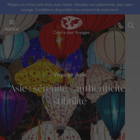
Réglez en 4 fois sans frais avec Alma : Décalez vos paiements, pas votre
voyage. Conditions disponibles au moment du paiement.
MENU
Voyage Asie
Asie : sérénité - authenticité -
subtilité