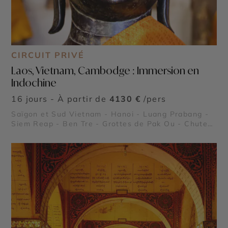
CIRCUIT PRIVÉ
Laos, Vietnam, Cambodge : Immersion en
Indochine
16 jours - À partir de
4130 €
/pers
Saïgon et Sud Vietnam - Hanoi - Luang Prabang -
Siem Reap - Ben Tre - Grottes de Pak Ou - Chutes
de Kuang Sy - Village de Pêcheurs de Lang Co -
Temples d'Angkor - Citadelle Impériale de Hué -
Temple de la Littérature - Le Pont Japonais - Tonlé
Sap - Banteay Srei - Ta Prohm