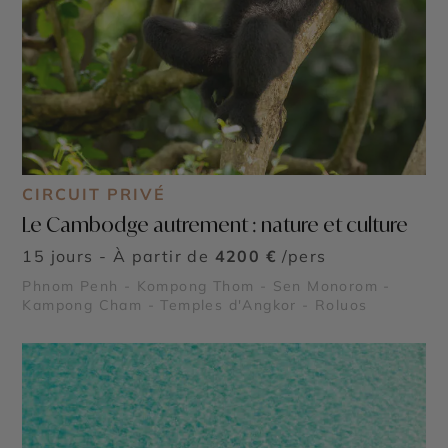
CIRCUIT PRIVÉ
Le Cambodge autrement : nature et culture
15 jours - À partir de
4200 €
/pers
Phnom Penh - Kompong Thom - Sen Monorom -
Kampong Cham - Temples d'Angkor - Roluos