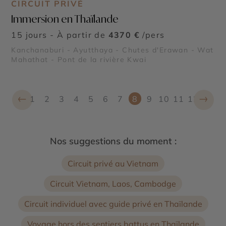
CIRCUIT PRIVÉ
Immersion en Thaïlande
15 jours - À partir de
4370 €
/pers
Kanchanaburi - Ayutthaya - Chutes d'Erawan - Wat
Mahathat - Pont de la rivière Kwai
←
→
1
2
3
4
5
6
7
8
9
10
11
12
Nos suggestions du moment :
Circuit privé au Vietnam
Circuit Vietnam, Laos, Cambodge
Circuit individuel avec guide privé en Thaïlande
Voyage hors des sentiers battus en Thaïlande