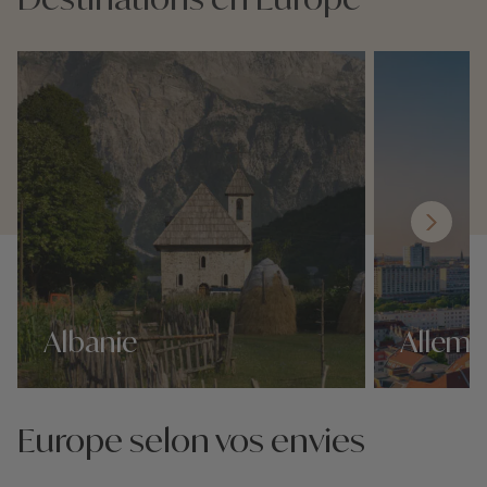
Albanie
Allem
Nos 339 idées voyage
Nos 339 idées 
Europe selon vos envies