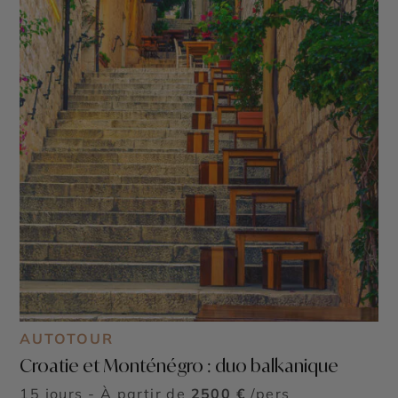
AUTOTOUR
Croatie et Monténégro : duo balkanique
15 jours - À partir de
2500 €
/pers