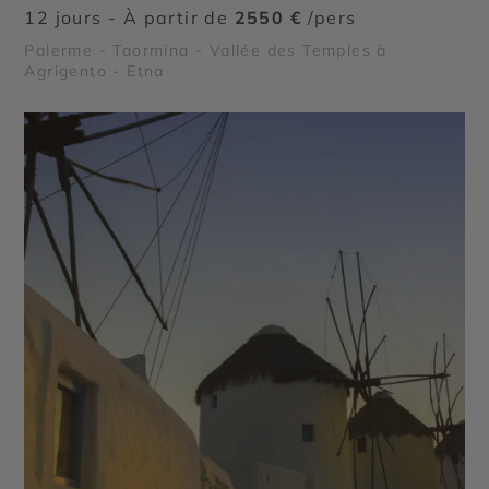
12 jours - À partir de
2550 €
/pers
Palerme - Taormina - Vallée des Temples à
Agrigento - Etna