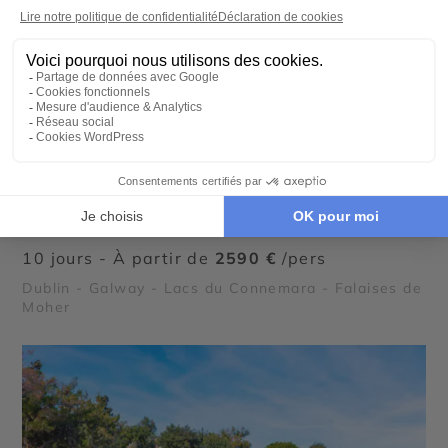
AUTOTOUR
Découverte de l’Irlande en famille
10 jours - À partir de
2590 €
/pers
Dublin - Galway - Lacs du Connemara - Falaises de
Moher