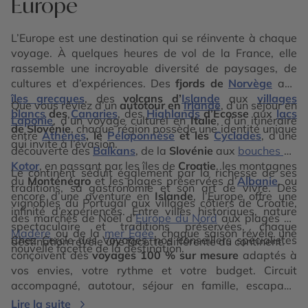
Europe
L’Europe est une destination qui se réinvente à chaque
voyage. À quelques heures de vol de la France, elle
rassemble une incroyable diversité de paysages, de
cultures et d’expériences. Des
fjords de
Norvège
aux
îles grecques
, des
volcans d’
Islande
aux
villages
Que vous rêviez d’un
autotour en
Irlande
, d’un séjour en
blancs
des
Canaries
, des
Highlands
d’Écosse
aux
lacs
Laponie
, d’un voyage culturel en
Italie
, d’un itinéraire
de Slovénie
, chaque région possède une identité unique
entre
Athènes
, le
Péloponnèse
et les
Cyclades
, d’une
qui invite à l’évasion.
découverte des
Balkans
, de la
Slovénie
aux
bouches de
Kotor
, en passant par les îles de
Croatie
, les montagnes
Le continent séduit également par la richesse de ses
du
Monténégro
et les plages préservées d’
Albanie
, ou
traditions, sa gastronomie et son art de vivre. Des
encore d’une aventure en
Islande
, l’Europe offre une
vignobles du Portugal aux villages côtiers de Croatie,
infinité d’expériences. Entre villes historiques, nature
des marchés de Noël d’
Europe du Nord
aux plages de
spectaculaire et traditions préservées, chaque
Madère
ou de la
mer Égée
, chaque saison révèle une
Chez Cercle des Voyages, nos conseillers spécialistes
destination révèle une facette différente du continent.
nouvelle facette de la destination.
conçoivent des
voyages 100 % sur mesure
adaptés à
vos envies, votre rythme et votre budget. Circuit
accompagné, autotour, séjour en famille, escapade
romantique ou voyage d’exception : nous imaginons
Lire la suite