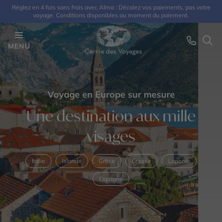
Réglez en 4 fois sans frais avec Alma : Décalez vos paiements, pas votre
voyage. Conditions disponibles au moment du paiement.
MENU
Voyage en Europe sur mesure
Une destination aux mille
visages
Italie
Islande
Grèce
Ecosse
Laponie
Espagne