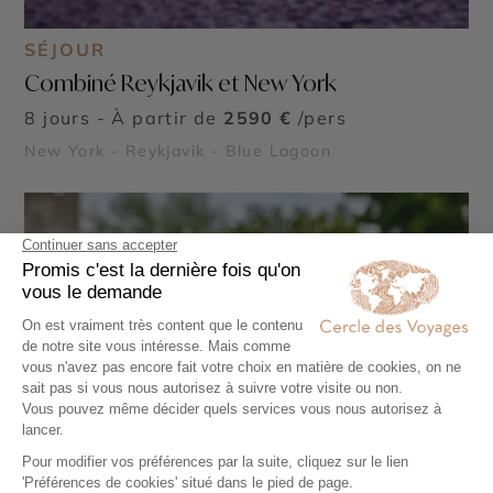
SÉJOUR
Combiné Reykjavik et New York
8 jours - À partir de
2590 €
/pers
New York - Reykjavik - Blue Lagoon