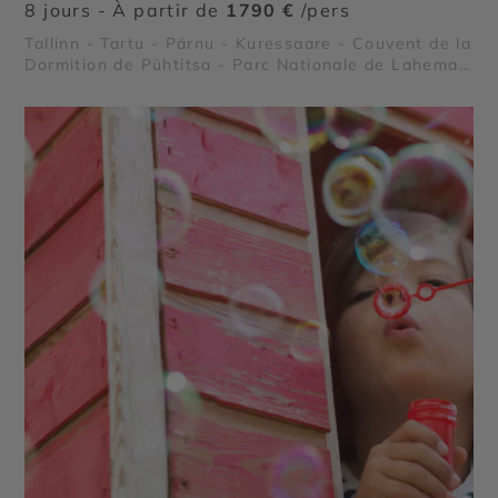
8 jours - À partir de
1790 €
/pers
Tallinn - Tartu - Pärnu - Kuressaare - Couvent de la
Dormition de Pühtitsa - Parc Nationale de Lahemaa
- Île de Saaremaa