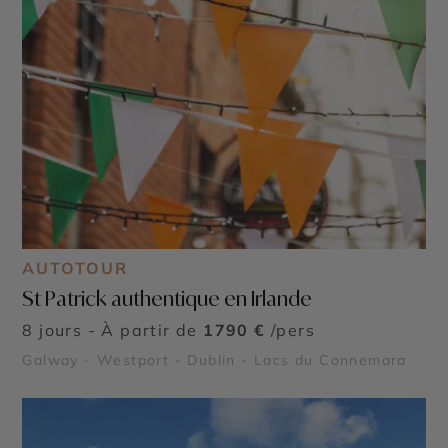
AUTOTOUR
St Patrick authentique en Irlande
8 jours - À partir de
1790 €
/pers
Galway - Westport - Dublin - Lacs du Connemara