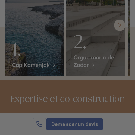
Orgue marin de
Cap Kamenjak
Zadar
Expertise et co-construction
1
Demander un devis