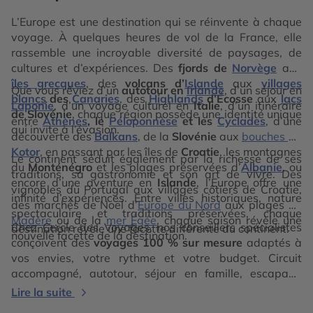
L’Europe est une destination qui se réinvente à chaque
voyage. À quelques heures de vol de la France, elle
rassemble une incroyable diversité de paysages, de
cultures et d’expériences. Des
fjords de
Norvège
aux
îles grecques
, des
volcans d’
Islande
aux
villages
Que vous rêviez d’un
autotour en
Irlande
, d’un séjour en
blancs
des
Canaries
, des
Highlands
d’Écosse
aux
lacs
Laponie
, d’un voyage culturel en
Italie
, d’un itinéraire
de Slovénie
, chaque région possède une identité unique
entre
Athènes
, le
Péloponnèse
et les
Cyclades
, d’une
qui invite à l’évasion.
découverte des
Balkans
, de la
Slovénie
aux
bouches de
Kotor
, en passant par les îles de
Croatie
, les montagnes
Le continent séduit également par la richesse de ses
du
Monténégro
et les plages préservées d’
Albanie
, ou
traditions, sa gastronomie et son art de vivre. Des
encore d’une aventure en
Islande
, l’Europe offre une
vignobles du Portugal aux villages côtiers de Croatie,
infinité d’expériences. Entre villes historiques, nature
des marchés de Noël d’
Europe du Nord
aux plages de
spectaculaire et traditions préservées, chaque
Madère
ou de la
mer Égée
, chaque saison révèle une
Chez Cercle des Voyages, nos conseillers spécialistes
destination révèle une facette différente du continent.
nouvelle facette de la destination.
conçoivent des
voyages 100 % sur mesure
adaptés à
vos envies, votre rythme et votre budget. Circuit
accompagné, autotour, séjour en famille, escapade
romantique ou voyage d’exception : nous imaginons
Lire la suite
avec vous un itinéraire unique, ponctué d’expériences