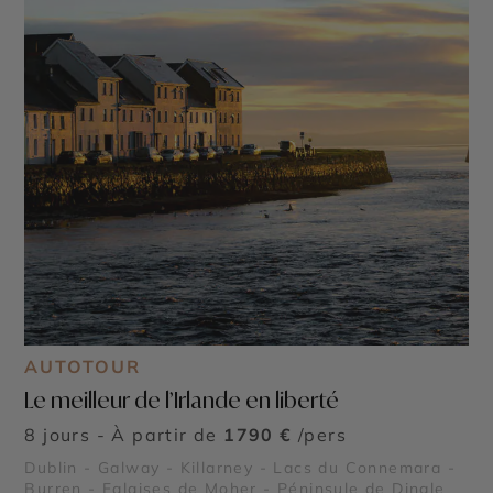
AUTOTOUR
Le meilleur de l’Irlande en liberté
8 jours - À partir de
1790 €
/pers
Dublin - Galway - Killarney - Lacs du Connemara -
Burren - Falaises de Moher - Péninsule de Dingle