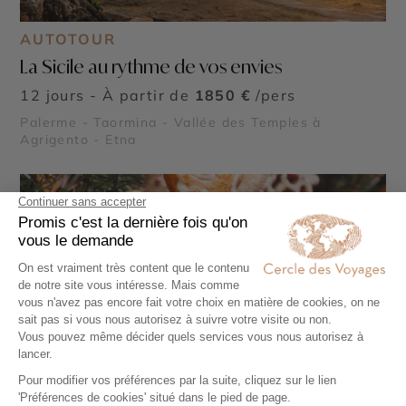
AUTOTOUR
La Sicile au rythme de vos envies
12 jours - À partir de
1850 €
/pers
Palerme - Taormina - Vallée des Temples à
Agrigento - Etna