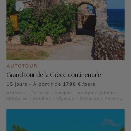
AUTOTOUR
Grand tour de la Grèce continentale
15 jours - À partir de
1790 €
/pers
Athènes - Corinthe - Nauplie - Acropole Athènes -
Météores - Delphes - Olympie - Mycènes - Pélion -
Zagori - Cap Sounion - Chalcidique