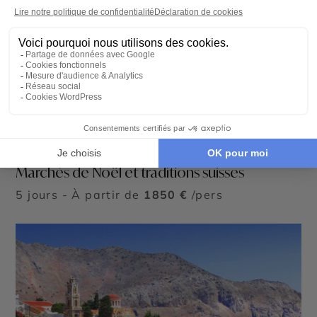
CIRCUIT INDIVIDUEL EN LIBERTÉ
Marchés de Noël et traditions suisses
5 jours - À partir de
1850 €
/pers