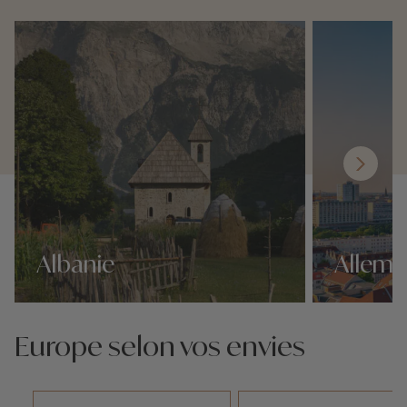
Albanie
Allem
Nos 338 idées voyage
Nos 338 idées 
Europe selon vos envies