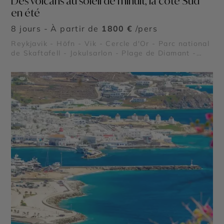
Des volcans au soleil de minuit, la côte Sud
en été
8 jours - À partir de
1800 €
/pers
Reykjavik - Höfn - Vik - Cercle d'Or - Parc national
de Skaftafell - Jokulsarlon - Plage de Diamant -
Vatnajökull - Dyrhólaey - Gullfoss - Thingvellir