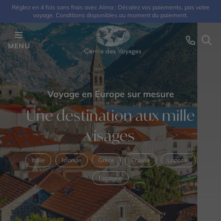
Réglez en 4 fois sans frais avec Alma : Décalez vos paiements, pas votre
voyage. Conditions disponibles au moment du paiement.
MENU
Voyage en Europe sur mesure
Une destination aux mille
visages
Italie
Islande
Grèce
Ecosse
Laponie
Espagne