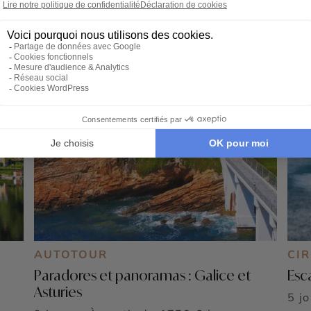
AUTOTOUR
CI
Paradores et panoramas : Galice et
Esc
Asturies
5 j