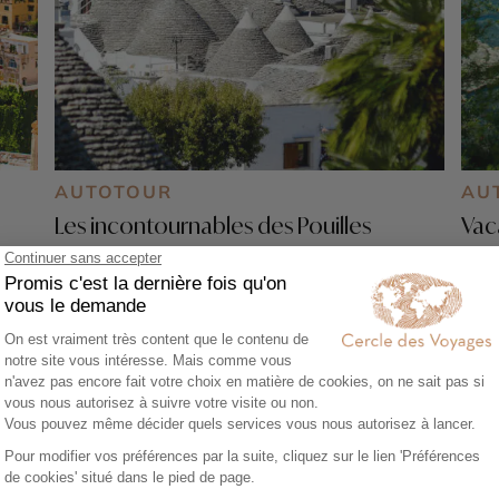
AUTOTOUR
AU
Les incontournables des Pouilles
Vac
8 jours - À partir de
1750 €
/pers
14 
Trulli - Matera
Dubr
Trog
s
Plit
Sain
Dubr
de D