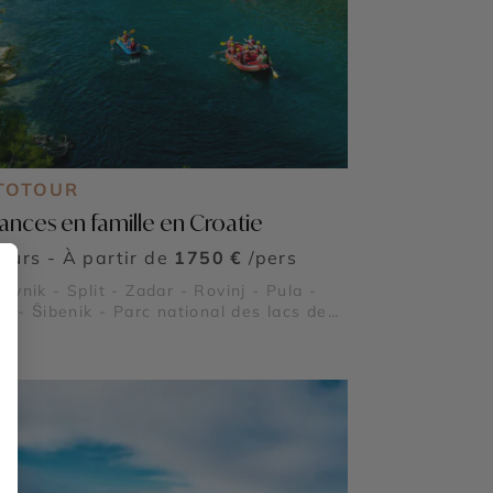
TOTOUR
ances en famille en Croatie
jours - À partir de
1750 €
/pers
ovnik - Split - Zadar - Rovinj - Pula -
ir - Šibenik - Parc national des lacs de
vice - Forteresse de Klis - Cathédrale
t-Jacques de Šibenik - Forteresses de
ovnik - Grotte Bleue de Biševo - Palais
ioclétien - Orgue marin de Zadar