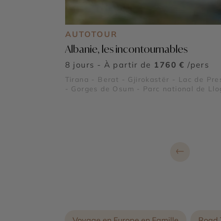
AUTOTOUR
Albanie, les incontournables
8 jours - À partir de
1760 €
/pers
Tirana - Berat - Gjirokastër - Lac de Pr
- Gorges de Osum - Parc national de Llo
- Péninsule de Karaburun et parc marin 
Riviera albanaise - Butrint - Lac de Shk
- Parc national de Divjakë-Karavasta -
Apollonia - Château de Rozafa - Parc
national de Theth - Alpes albanaises
←
Voyage en Europe en Famille
Road 