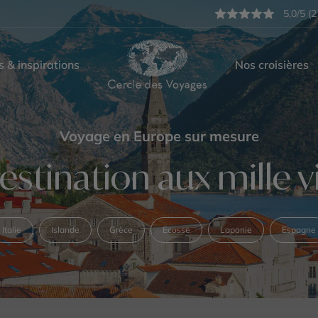
5,0/5 (2
s & inspirations
Nos croisières
Voyage en Europe sur mesure
estination aux mille v
Italie
Islande
Grèce
Ecosse
Laponie
Espagne