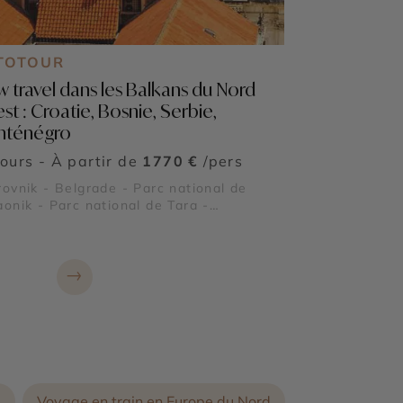
TOTOUR
w travel dans les Balkans du Nord
st : Croatie, Bosnie, Serbie,
nténégro
jours - À partir de
1770 €
/pers
ovnik - Belgrade - Parc national de
onik - Parc national de Tara -
stère de Studenica - Vrnjačka Banja -
eresse de Klis - Palais de Dioclétien -
 national de Biogradska Gora - Parc du
→
cen
e
Voyage en train en Europe du Nord