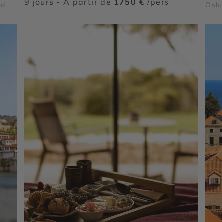
9 jours - À partir de
1750 €
/pers
rd
Oslo