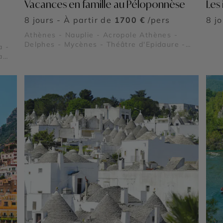
Vacances en famille au Péloponnèse
Les
8 jours - À partir de
1700 €
/pers
8 j
Athènes - Nauplie - Acropole Athènes -
Delphes - Mycènes - Théâtre d'Epidaure -
a -
Olympie - Magne - Sparte et Mystra -
a
Monemvasia