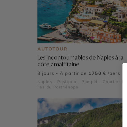
AUTOTOUR
Les incontournables de Naples à la
côte amalfitaine
8 jours - À partir de
1750 €
/pers
Naples - Positano - Pompéi - Capri et le
îles du Parthénope