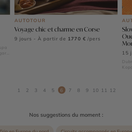
AUTOTOUR
AU
Voyage chic et charme en Corse
Slo
Oue
9 jours - À partir de
1770 €
/pers
Mo
espa
15 
gara
-
Dubr
odra
Kopa
Mona
Fort
Parc
Lov
1
2
3
4
5
6
7
8
9
10
11
12
Nos suggestions du moment :
Trip en Europe du nord
Circuits accompagnés en Europ