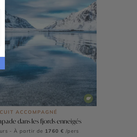
RCUIT ACCOMPAGNÉ
apade dans les fjords enneigés
ours - À partir de
1760 €
/pers