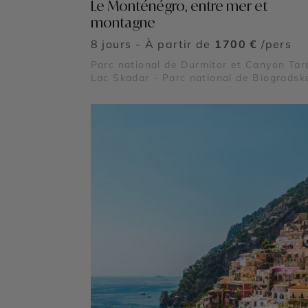
Le Monténégro, entre mer et
montagne
8 jours - À partir de
1700 €
/pers
Parc national de Durmitor et Canyon Tar
Lac Skadar - Parc national de Biogradsk
Gora - Parc du Lovcen