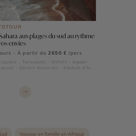
TOTOUR
Sahara aux plages du sud au rythme
vos envies
jours - À partir de
2650 €
/pers
zazate - Taroudant - Mirleft - Agadir -
azout - Désert marocain - Kasbah d’Aït
Haddou - Vallée de Skoura - Réserve
relle du Sous Massa - Arches de Legzira
→
 Sud
Voyage en famille en Afrique