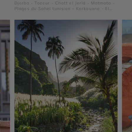
Djerba - Tozeur - Chott el Jerid - Matmata -
Plages du Sahel tunisien - Kerkouane - El
Jem - Dougga