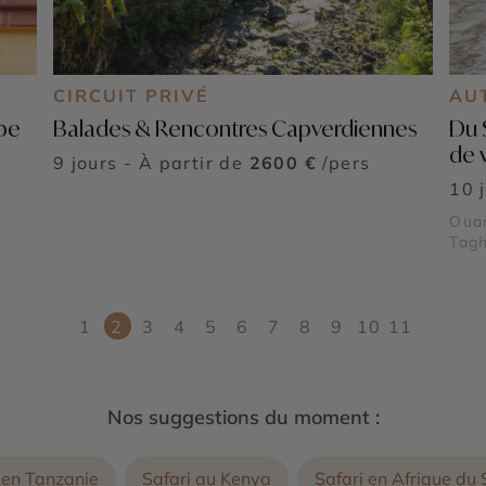
CIRCUIT PRIVÉ
AU
upe
Balades & Rencontres Capverdiennes
Du 
de 
9 jours - À partir de
2600 €
/pers
10 
Ouar
Tagh
Ben 
natu
1
2
3
4
5
6
7
8
9
10
11
Nos suggestions du moment :
é en Tanzanie
Safari au Kenya
Safari en Afrique du