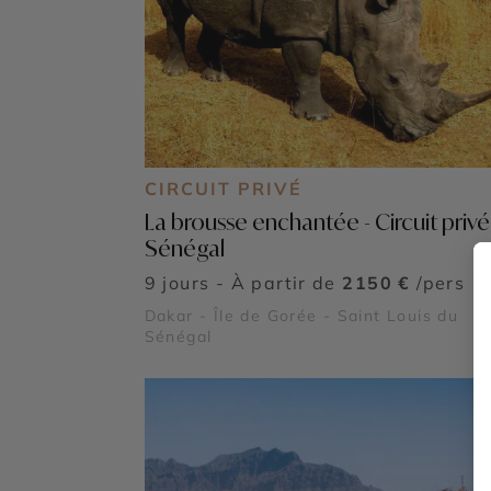
CIRCUIT PRIVÉ
La brousse enchantée - Circuit privé
Sénégal
9 jours - À partir de
2150 €
/pers
Dakar - Île de Gorée - Saint Louis du
Sénégal