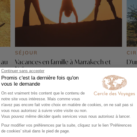
SÉJOUR
CIR
 au
Vacances en famille à Marrakech et
D'u
l'Atlas
9 j
8 jours - À partir de
2200 €
/pers
Marrakech - Désert d’Agafay - Vallée de
l’Ourika - Jardin Secret de Marrakech -
Ouirgane