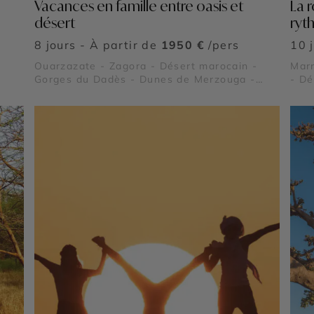
Vacances en famille entre oasis et
La 
désert
ryt
8 jours - À partir de
1950 €
/pers
10 
Ouarzazate - Zagora - Désert marocain -
Marr
Gorges du Dadès - Dunes de Merzouga -
- Dé
Vallée de Skoura - Dunes de l’erg Chegaga -
Marr
Vallée du Drâa - Vallée des roses - Sahara
et T
marocain
Vall