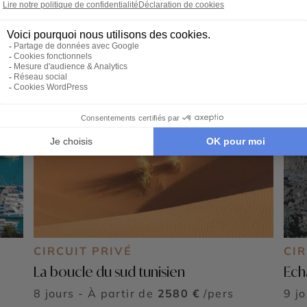
CIRCUIT PRIVÉ
CIR
La boucle du sud tunisien
Ech
8 jours - À partir de
2580 €
/pers
9 j