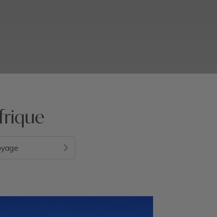
frique
oyage