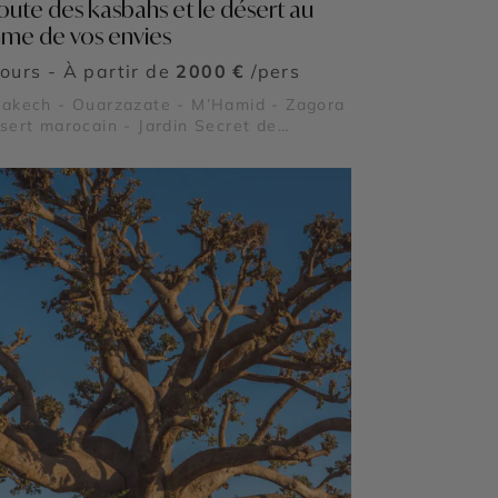
route des kasbahs et le désert au
hme de vos envies
jours - À partir de
2000 €
/pers
akech - Ouarzazate - M’Hamid - Zagora
sert marocain - Jardin Secret de
akech - Gorges du Dadès - Palais Bahia
ombeaux Saâdiens - Vallée du Drâa -
ée des roses - Sahara marocain